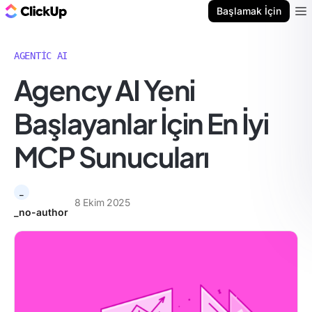
ClickUp Blog
Başlamak İçin
Ope
AGENTIC AI
Agency AI Yeni
Başlayanlar İçin En İyi
MCP Sunucuları
_
8 Ekim 2025
_no-author