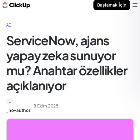
ClickUp Blog
Başlamak İçin
Ope
AI
ServiceNow, ajans
yapay zeka sunuyor
mu? Anahtar özellikler
açıklanıyor
_
8 Ekim 2025
_no-author