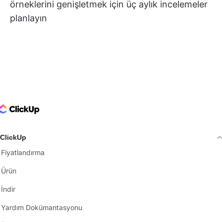
örneklerini genişletmek için üç aylık incelemeler
planlayın
ClickUp Logo
ClickUp
Fiyatlandırma
Ürün
İndir
Yardım Dokümantasyonu