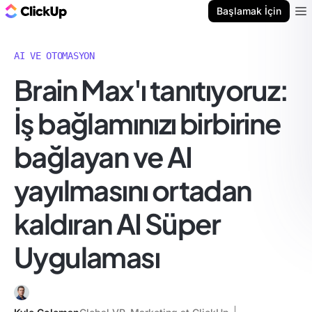
ClickUp Blog
Başlamak İçin
Ope
AI VE OTOMASYON
Brain Max'ı tanıtıyoruz:
İş bağlamınızı birbirine
bağlayan ve AI
yayılmasını ortadan
kaldıran AI Süper
Uygulaması