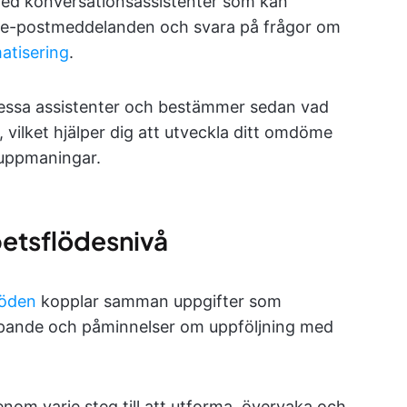
med konversationsassistenter som kan
ll e-postmeddelanden och svara på frågor om
atisering
.
 du dessa assistenter och bestämmer sedan vad
vilket hjälper dig att utveckla ditt omdöme
 uppmaningar.
betsflödesnivå
löden
kopplar samman uppgifter som
apande och påminnelser om uppföljning med
genom varje steg till att utforma, övervaka och