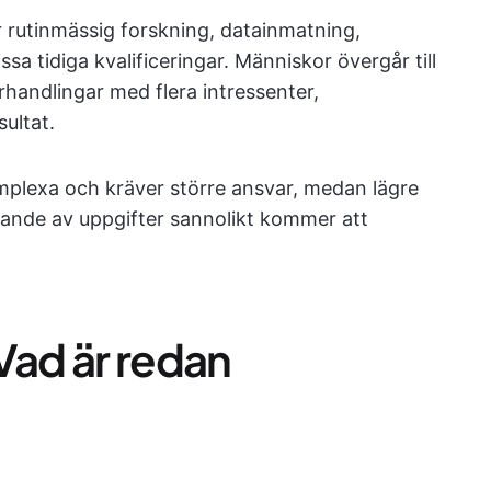
r rutinmässig forskning, datainmatning,
a tidiga kvalificeringar. Människor övergår till
rhandlingar med flera intressenter,
ultat.
omplexa och kräver större ansvar, medan lägre
rande av uppgifter sannolikt kommer att
Vad är redan