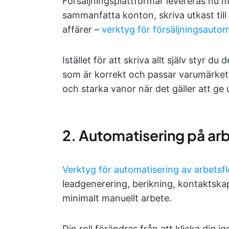
Försäljningsplattformar levereras nu 
sammanfatta konton, skriva utkast ti
affärer –
verktyg för försäljningsautom
Istället för att skriva allt själv styr
som är korrekt och passar varumärket, 
och starka vanor när det gäller att ge
2. Automatisering på ar
Verktyg för automatisering av arbetsf
leadgenerering, berikning, kontaktsk
minimalt manuellt arbete.
Din roll förändras från att klicka dig i