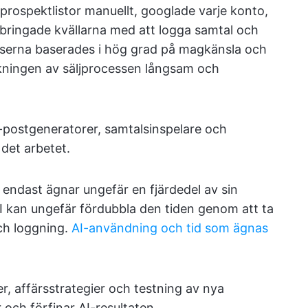
prospektlistor manuellt, googlade varje konto,
llbringade kvällarna med att logga samtal och
serna baserades i hög grad på magkänsla och
nskningen av säljprocessen långsam och
e-postgeneratorer, samtalsinspelare och
 det arbetet.
e endast ägnar ungefär en fjärdedel av sin
AI kan ungefär fördubbla den tiden genom att ta
ch loggning.
AI-användning och tid som ägnas
er, affärsstrategier och testning av nya
ch förfinar AI-resultaten.