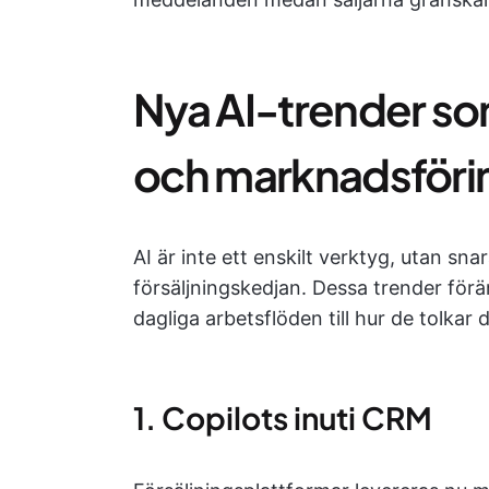
Nya AI-trender so
och marknadsföri
AI är inte ett enskilt verktyg, utan sna
försäljningskedjan. Dessa trender förän
dagliga arbetsflöden till hur de tolkar
1. Copilots inuti CRM