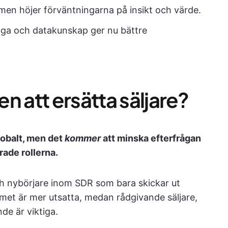
g men höjer förväntningarna på insikt och värde.
ga och datakunskap ger nu bättre
n att ersätta säljare?
lobalt, men det
kommer
att minska efterfrågan
ade rollerna.
h nybörjare inom SDR som bara skickar ut
met är mer utsatta, medan rådgivande säljare,
de är viktiga.