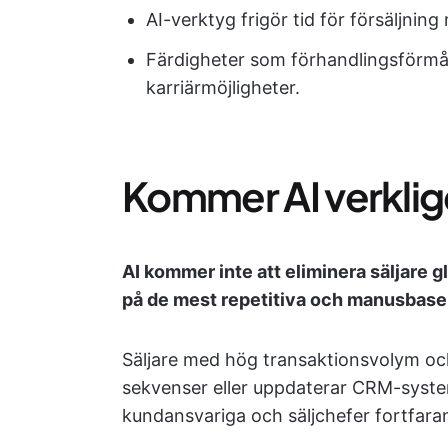
AI-verktyg frigör tid för försäljnin
Färdigheter som förhandlingsförmå
karriärmöjligheter.
Kommer AI verklige
AI kommer inte att eliminera säljare g
på de mest repetitiva och manusbaser
Säljare med hög transaktionsvolym oc
sekvenser eller uppdaterar CRM-syste
kundansvariga och säljchefer fortfaran