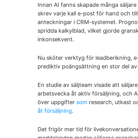
Innan AI fanns skapade många säljare 
skrev varje kall e-post för hand och ti
anteckningar i CRM-systemet. Progno
spridda kalkylblad, vilket gjorde gra
inkonsekvent.
Nu sköter verktyg för leadberikning, 
prediktiv poängsättning en stor del av
En studie av säljteam visade att säljar
arbetsvecka åt aktiv försäljning, och 
över uppgifter
som
research, utkast o
åt försäljning
.
Det frigör mer tid för livekonversation
meddelanden medan säljarna granskar o