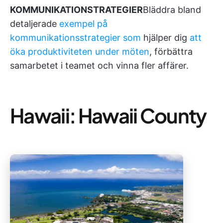
KOMMUNIKATIONSTRATEGIER
Bläddra bland
detaljerade
exempel på
kommunikationsstrategier som
hjälper dig
att
öka produktiviteten under möten
, förbättra
samarbetet i teamet och vinna fler affärer.
Hawaii: Hawaii County