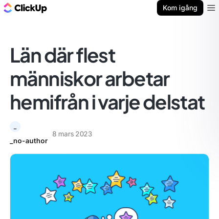
ClickUp-bloggen
Kom igång
Ope
Län där flest
människor arbetar
hemifrån i varje delstat
_
8 mars 2023
_no-author