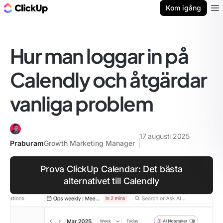
ClickUp-bloggen
Kom igång
Ope
Hur man loggar in på
Calendly och åtgärdar
vanliga problem
17 augusti 2025
Praburam
Growth Marketing Manager
Prova ClickUp Calendar: Det bästa
alternativet till Calendly