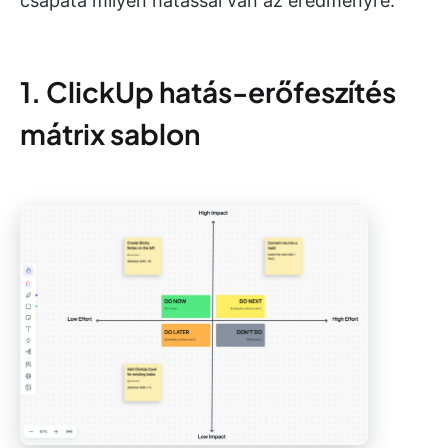
csapata milyen hatással van az eredményre.
1. ClickUp hatás-erőfeszítés
mátrix sablon