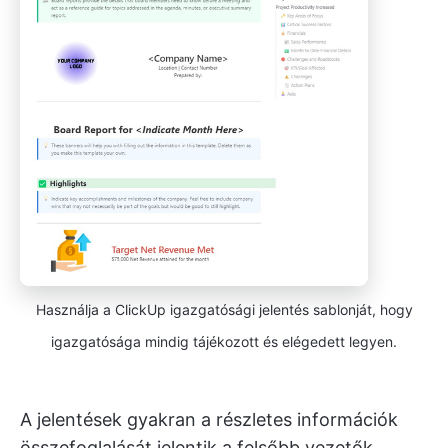
Használja a ClickUp igazgatósági jelentés sablonját, hogy
igazgatósága mindig tájékozott és elégedett legyen.
A jelentések gyakran a részletes információk
összefoglalását jelentik a felsőbb vezetők