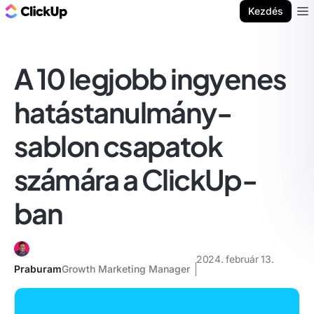
ClickUp blog
Kezdés
Ope
A 10 legjobb ingyenes
hatástanulmány-
sablon csapatok
számára a ClickUp-
ban
2024. február 13.
Praburam
Growth Marketing Manager