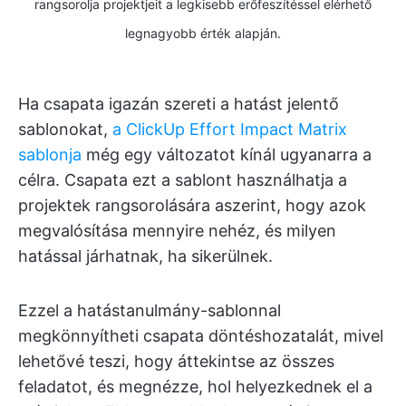
rangsorolja projektjeit a legkisebb erőfeszítéssel elérhető
legnagyobb érték alapján.
Ha csapata igazán szereti a hatást jelentő
sablonokat,
a ClickUp Effort Impact Matrix
sablonja
még egy változatot kínál ugyanarra a
célra. Csapata ezt a sablont használhatja a
projektek rangsorolására aszerint, hogy azok
megvalósítása mennyire nehéz, és milyen
hatással járhatnak, ha sikerülnek.
Ezzel a hatástanulmány-sablonnal
megkönnyítheti csapata döntéshozatalát, mivel
lehetővé teszi, hogy áttekintse az összes
feladatot, és megnézze, hol helyezkednek el a