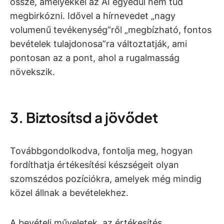
össze, amelyekkel az AI egyedül nem tud
megbirkózni. Idővel a hírnevedet „nagy
volumenű tevékenység”ről „megbízható, fontos
bevételek tulajdonosa”ra változtatják, ami
pontosan az a pont, ahol a rugalmasság
növekszik.
3. Biztosítsd a jövődet
Továbbgondolkodva, fontolja meg, hogyan
fordíthatja értékesítési készségeit olyan
szomszédos pozíciókra, amelyek még mindig
közel állnak a bevételekhez.
A bevételi műveletek, az értékesítés