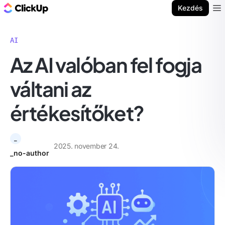
ClickUp blog
Kezdés
Ope
AI
Az AI valóban fel fogja
váltani az
értékesítőket?
_
2025. november 24.
_no-author