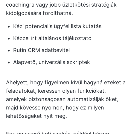
coachingra vagy jobb üzletkötési stratégiák
kidolgozására fordíthatná.
Kézi potenciális ügyfél lista kutatás
Kézzel írt általános tájékoztató
Rutin CRM adatbevitel
Alapvető, univerzális szkriptek
Ahelyett, hogy figyelmen kívül hagyná ezeket a
feladatokat, keressen olyan funkciókat,
amelyek biztonságosan automatizálják őket,
majd kövesse nyomon, hogy ez milyen
lehetőségeket nyit meg.
Egy egyszerű heti szokás, például három