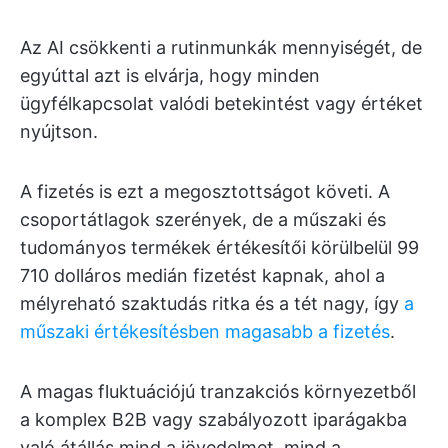
Az AI csökkenti a rutinmunkák mennyiségét, de
egyúttal azt is elvárja, hogy minden
ügyfélkapcsolat valódi betekintést vagy értéket
nyújtson.
A fizetés is ezt a megosztottságot követi. A
csoportátlagok szerények, de a műszaki és
tudományos termékek értékesítői körülbelül 99
710 dolláros medián fizetést kapnak, ahol a
mélyreható szaktudás ritka és a tét nagy, így
a
műszaki értékesítésben magasabb a fizetés
.
A magas fluktuációjú tranzakciós környezetből
a komplex B2B vagy szabályozott iparágakba
való átállás mind a jövedelmet, mind a