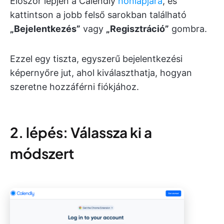
Először lépjen a Calendly
honlapjára
, és
kattintson a jobb felső sarokban található
„Bejelentkezés”
vagy
„Regisztráció”
gombra.
Ezzel egy tiszta, egyszerű bejelentkezési
képernyőre jut, ahol kiválaszthatja, hogyan
szeretne hozzáférni fiókjához.
2. lépés: Válassza ki a
módszert