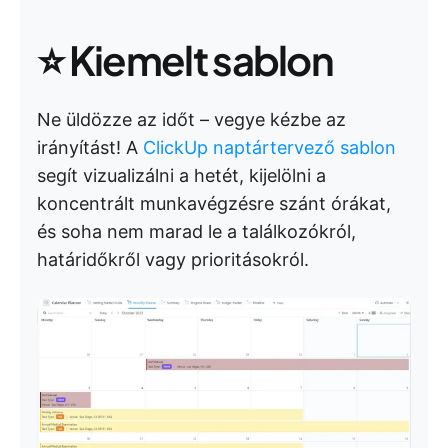
⭐ Kiemelt sablon
Ne üldözze az időt – vegye kézbe az
irányítást! A
ClickUp naptártervező sablon
segít vizualizálni a hetét, kijelölni a
koncentrált munkavégzésre szánt órákat,
és soha nem marad le a találkozókról,
határidőkről vagy prioritásokról.