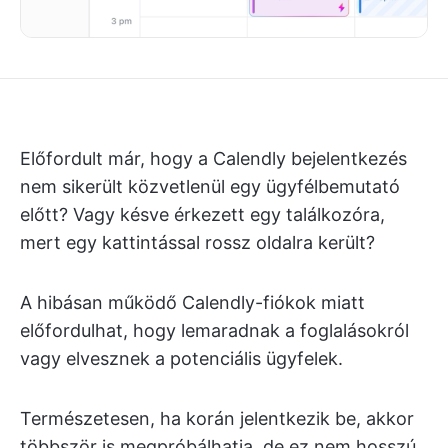
Előfordult már, hogy a Calendly bejelentkezés
nem sikerült közvetlenül egy ügyfélbemutató
előtt? Vagy késve érkezett egy találkozóra,
mert egy kattintással rossz oldalra került?
A hibásan működő Calendly-fiókok miatt
előfordulhat, hogy lemaradnak a foglalásokról
vagy elvesznek a potenciális ügyfelek.
Természetesen, ha korán jelentkezik be, akkor
többször is megpróbálhatja, de ez nem hosszú