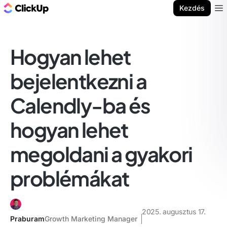
ClickUp blog
Kezdés
Ope
Hogyan lehet
bejelentkezni a
Calendly-ba és
hogyan lehet
megoldani a gyakori
problémákat
2025. augusztus 17.
Praburam
Growth Marketing Manager