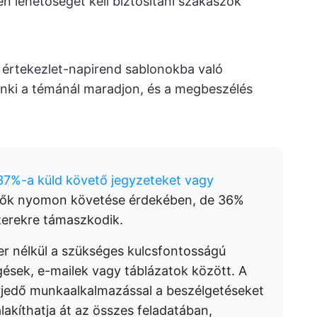
en lehetőséget kell biztosítani szakaszok
értekezlet-napirend sablonokba való
enki a témánál maradjon, és a megbeszélés
37%-a küld követő jegyzeteket vagy
ők nyomon követése érdekében, de 36%
erekre támaszkodik.
r nélkül a szükséges kulcsfontosságú
ések, e-mailek vagy táblázatok között. A
rjedő munkaalkalmazással a beszélgetéseket
akíthatja át az összes feladatában,