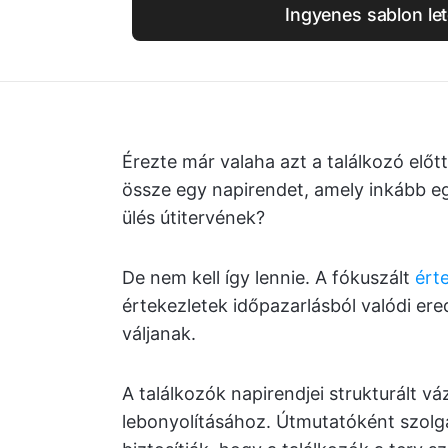
Ingyenes sablon let
Érezte már valaha azt a találkozó előt
össze egy napirendet, amely inkább eg
ülés útitervének?
De nem kell így lennie. A fókuszált
ért
értekezletek időpazarlásból valódi e
váljanak.
A találkozók napirendjei strukturált vá
lebonyolításához. Útmutatóként szolgá