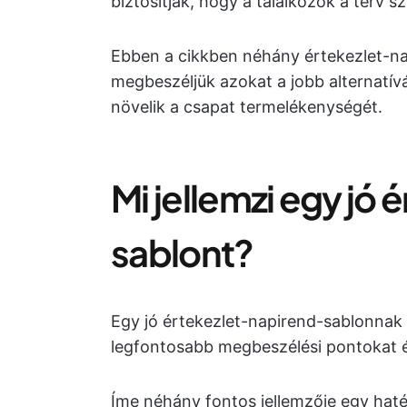
biztosítják, hogy a találkozók a terv s
Ebben a cikkben néhány értekezlet-na
megbeszéljük azokat a jobb alternatív
növelik a csapat termelékenységét.
Mi jellemzi egy jó
sablont?
Egy jó értekezlet-napirend-sablonnak fe
legfontosabb megbeszélési pontokat é
Íme néhány fontos jellemzője egy hat