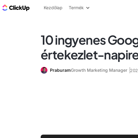
ClickUp blog
Kezdőlap
Termék
10 ingyenes Goog
értekezlet-napir
Praburam
Growth Marketing Manager
202