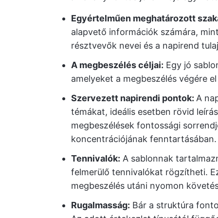
Egyértelműen meghatározott szak
alapvető információk számára, mint 
résztvevők nevei és a napirend tula
A megbeszélés céljai:
Egy jó sablo
amelyeket a megbeszélés végére el 
Szervezett napirendi pontok:
A nap
témákat, ideális esetben rövid leírás
megbeszélések fontossági sorrendj
koncentrációjának fenntartásában.
Tennivalók:
A sablonnak tartalmazni
felmerülő tennivalókat rögzítheti. Ez
megbeszélés utáni nyomon követés
Rugalmasság:
Bár a struktúra fonto