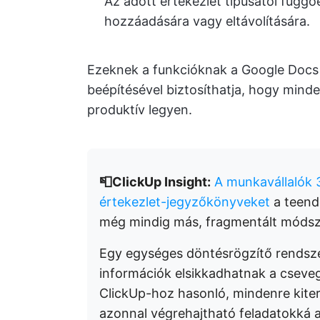
Az adott értekezlet típusától függő
hozzáadására vagy eltávolítására.
Ezeknek a funkcióknak a Google Docs 
beépítésével biztosíthatja, hogy mind
produktív legyen.
📮ClickUp Insight:
A munkavállalók 
értekezlet-jegyzőkönyveket
a teend
még mindig más, fragmentált módsz
Egy egységes döntésrögzítő rendsze
információk elsikkadhatnak a cseveg
ClickUp-hoz hasonló, mindenre kite
azonnal végrehajtható feladatokká al