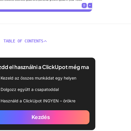
TABLE OF CONTENTS
dd el használni a ClickUpot még ma
Kezeld az összes munkádat egy helyen
Dolgozz együtt a csapatoddal
Használd a ClickUpot INGYEN – örökre
Kezdés