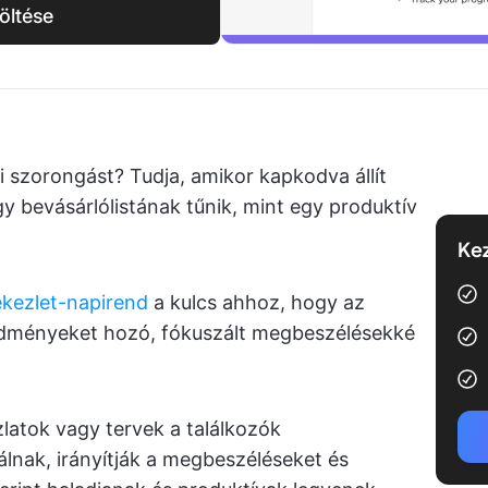
öltése
ti szorongást? Tudja, amikor kapkodva állít
y bevásárlólistának tűnik, mint egy produktív
Kez
ekezlet-napirend
a kulcs ahhoz, hogy az
redményeket hozó, fókuszált megbeszélésekké
zlatok vagy tervek a találkozók
lnak, irányítják a megbeszéléseket és