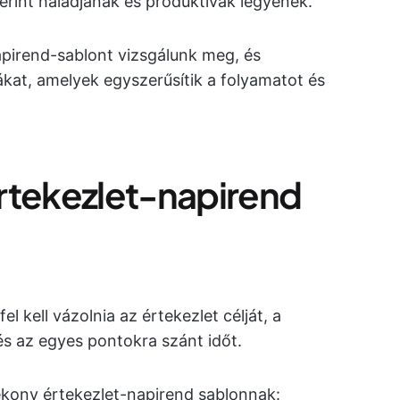
zerint haladjanak és produktívak legyenek.
pirend-sablont vizsgálunk meg, és
ákat, amelyek egyszerűsítik a folyamatot és
 értekezlet-napirend
l kell vázolnia az értekezlet célját, a
s az egyes pontokra szánt időt.
ékony értekezlet-napirend sablonnak: