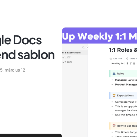
le Docs
end sablon
5. március 12.