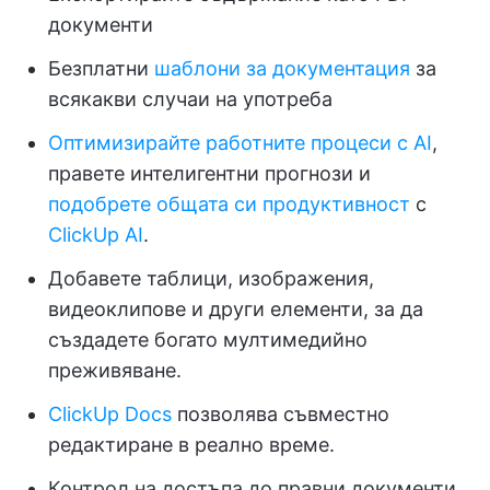
документи
Безплатни
шаблони за документация
за
всякакви случаи на употреба
Оптимизирайте работните процеси с AI
,
правете интелигентни прогнози и
подобрете общата си продуктивност
с
ClickUp AI
.
Добавете таблици, изображения,
видеоклипове и други елементи, за да
създадете богато мултимедийно
преживяване.
ClickUp Docs
позволява съвместно
редактиране в реално време.
Контрол на достъпа до правни документи,