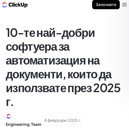
ClickUp блог
Започнете
Ope
10-те най-добри
софтуера за
автоматизация на
документи, които да
използвате през 2025
г.
4 февруари 2025 г.
Engineering Team