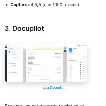
Capterra:
4,5/5 (над 1000 отзива)
3. Docupilot
чрез
Docupilot
Ето един усъвършенстван софтуер за