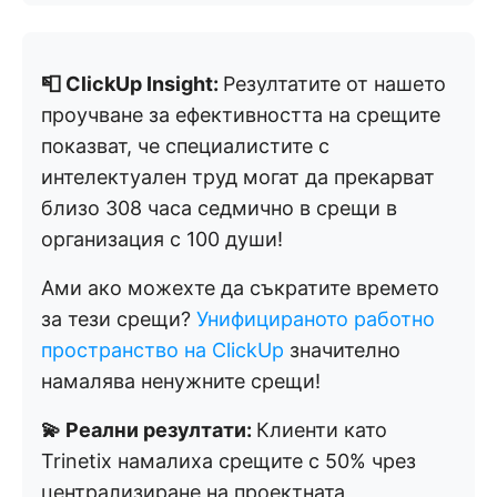
📮 ClickUp Insight:
Резултатите от нашето
проучване за ефективността на срещите
показват, че специалистите с
интелектуален труд могат да прекарват
близо 308 часа седмично в срещи в
организация с 100 души!
Ами ако можехте да съкратите времето
за тези срещи?
Унифицираното работно
пространство на ClickUp
значително
намалява ненужните срещи!
💫 Реални резултати:
Клиенти като
Trinetix намалиха срещите с 50% чрез
централизиране на проектната