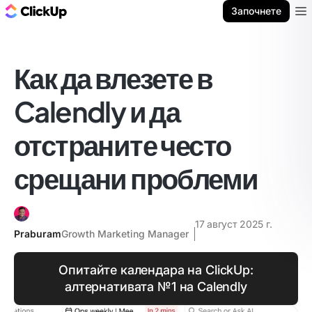
ClickUp блог
Започнете
Ope
Как да влезете в
Calendly и да
отстраните често
срещани проблеми
17 август 2025 г.
Praburam
Growth Marketing Manager
Опитайте календара на ClickUp:
алтернативата №1 на Calendly