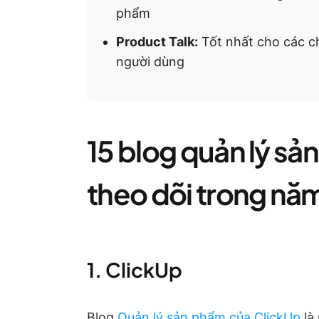
phẩm
Product Talk:
Tốt nhất cho các ch
người dùng
15 blog quản lý s
theo dõi trong nă
1. ClickUp
Blog
Quản lý sản phẩm của ClickUp
là