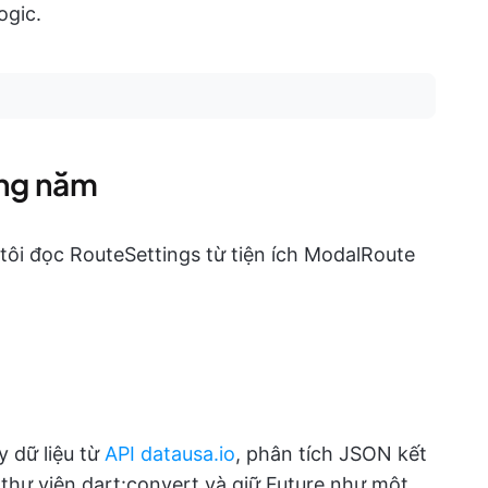
ogic.
ớng năm
tôi đọc RouteSettings từ tiện ích ModalRoute
y dữ liệu từ
API datausa.io
, phân tích JSON kết
hư viện dart:convert và giữ Future như một