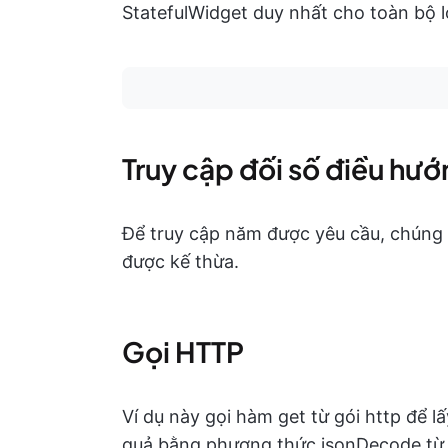
StatefulWidget duy nhất cho toàn bộ l
Truy cập đối số điều hư
Để truy cập năm được yêu cầu, chúng 
được kế thừa.
Gọi HTTP
Ví dụ này gọi hàm get từ gói http để lấ
quả bằng phương thức jsonDecode từ t