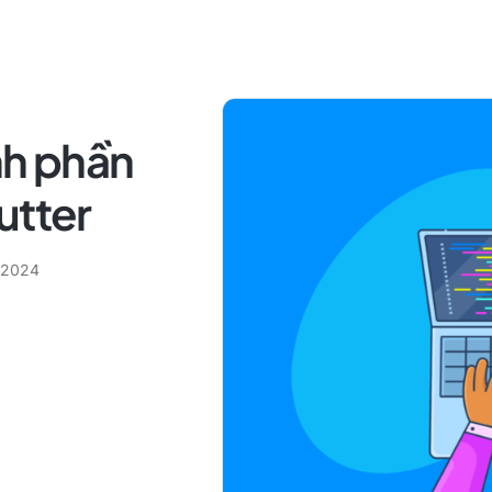
nh phần
utter
, 2024