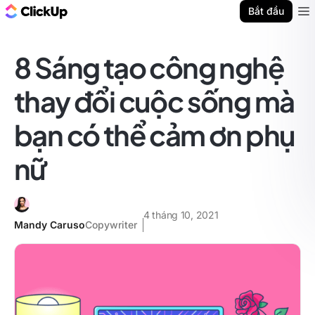
ClickUp Blog
Bắt đầu
Ope
8 Sáng tạo công nghệ
thay đổi cuộc sống mà
bạn có thể cảm ơn phụ
nữ
4 tháng 10, 2021
Mandy Caruso
Copywriter