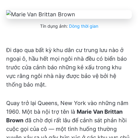
Tín dụng ảnh:
Dòng thời gian
Đi dạo qua bất kỳ khu dân cư trung lưu nào ở
ngoại ô, hầu hết mọi ngôi nhà đều có biển báo
trước cửa cảnh báo những kẻ xấu trong khu
vực rằng ngôi nhà này được bảo vệ bởi hệ
thống bảo mật.
Quay trở lại Queens, New York vào những năm
1960. Một bà nội trợ tên là
Marie Van Brittan
Brown
đã chờ đợi rất lâu để cảnh sát phản hồi
cuộc gọi của cô — một tình huống thường
xuyên xảy ra và gây bức xúc ở các khu vực chủ