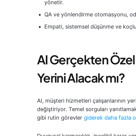
yönetir.
QA ve yönlendirme otomasyonu, odak
Empati, sistemsel düşünme ve koçluk
AI Gerçekten Özel 
Yerini Alacak mı?
AI, müşteri hizmetleri çalışanlarının y
değiştiriyor. Temel sorguları yanıtlama
gibi rutin görevler
giderek daha fazla 
Duygusal karmaşıklık, incelikli karar 