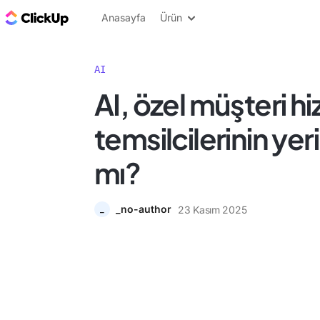
ClickUp Blog
Anasayfa
Ürün
AI
AI, özel müşteri hi
temsilcilerinin yer
mı?
_no-author
23 Kasım 2025
_