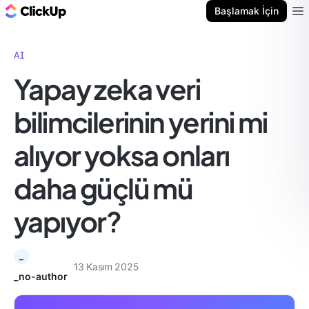
ClickUp Blog
Başlamak İçin
Ope
AI
Yapay zeka veri
bilimcilerinin yerini mi
alıyor yoksa onları
daha güçlü mü
yapıyor?
_
13 Kasım 2025
_no-author