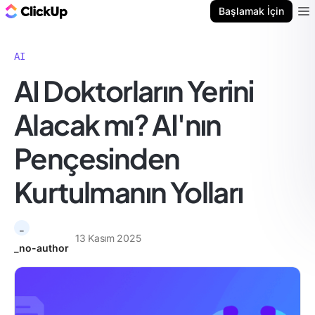
ClickUp Blog
Başlamak İçin
Ope
AI
AI Doktorların Yerini
Alacak mı? AI'nın
Pençesinden
Kurtulmanın Yolları
_
13 Kasım 2025
_no-author