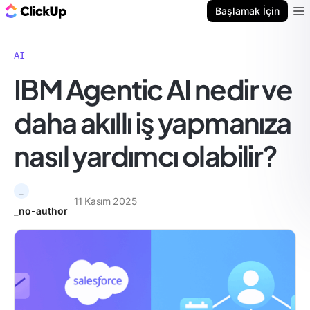
ClickUp Blog
Başlamak İçin
Ope
AI
IBM Agentic AI nedir ve
daha akıllı iş yapmanıza
nasıl yardımcı olabilir?
_
11 Kasım 2025
_no-author