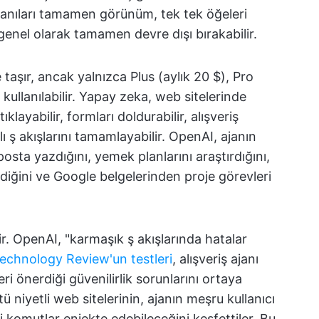
ar, anıları tamamen görünüm, tek tek öğeleri
a genel olarak tamamen devre dışı bırakabilir.
aşır, ancak yalnızca Plus (aylık 20 $), Pro
 kullanılabilir. Yapay zeka, web sitelerinde
klayabilir, formları doldurabilir, alışveriş
ı ş akışlarını tamamlayabilir. OpenAI, ajanın
osta yazdığını, yemek planlarını araştırdığını,
diğini ve Google belgelerinden proje görevleri
ir. OpenAI, "karmaşık ş akışlarında hatalar
echnology Review'un testleri
, alışveriş ajanı
ri önerdiği güvenilirlik sorunlarını ortaya
tü niyetli web sitelerinin, ajanın meşru kullanıcı
i komutlar enjekte edebileceğini keşfettiler. Bu,