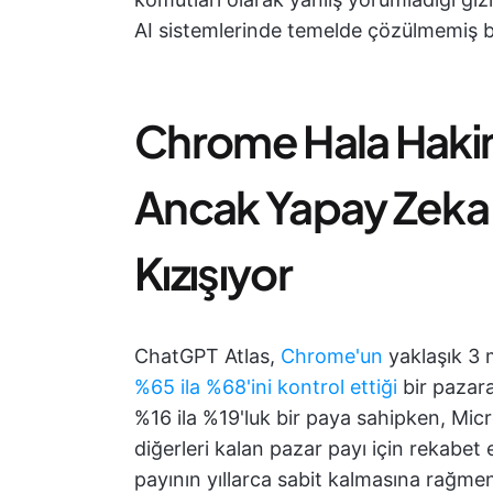
AI sistemlerinde temelde çözülmemiş bi
Chrome Hala Hakim
Ancak Yapay Zeka 
Kızışıyor
ChatGPT Atlas,
Chrome'un
yaklaşık 3 m
%65 ila %68'ini kontrol ettiği
bir pazara
%16 ila %19'luk bir paya sahipken, Mic
diğerleri kalan pazar payı için rekabet
payının yıllarca sabit kalmasına rağmen