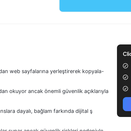
Cli
an web sayfalarına yerleştirerek kopyala-
an okuyor ancak önemli güvenlik açıklarıyla
anslara dayalı, bağlam farkında dijital ş
raçlar sunar ancak güvenlik riskleri nedeniyle