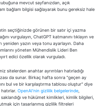
ar çubuğuna mevcut sayfanızdan, açık
m bağlam bilgisi sağlayarak bunu gereksiz hale
tin seçtiğinizde görünen bir satır içi yazma
slağını vurgulayın, ChatGPT katmanını tıklayın ve
in yeniden yazın veya tonu ayarlayın. Daha
ımlarını yöneten Mühendislik Lideri Ben
ırt edici özellik olarak vurguladı.
iz sitelerden anahtar ayrıntıları hatırladığı
afızası da sunar. Birkaç hafta sonra "geçen ay
nı bul ve bir karşılaştırma tablosu oluştur" diye
 hatırlar.
OpenAI'nin gizlilik belgelerinde
,
klandığı ve hükümet kimlikleri, kimlik bilgileri,
utmak için tasarlanmış gizlilik filtreleri