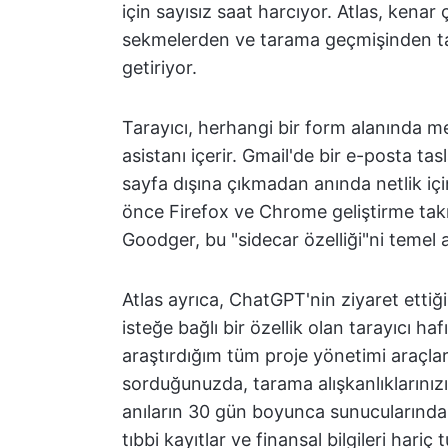
için sayısız saat harcıyor. Atlas, ken
sekmelerden ve tarama geçmişinden ta
getiriyor.
Tarayıcı, herhangi bir form alanında me
asistanı içerir. Gmail'de bir e-posta ta
sayfa dışına çıkmadan anında netlik iç
önce Firefox ve Chrome geliştirme tak
Goodger, bu "sidecar özelliği"ni temel ay
Atlas ayrıca, ChatGPT'nin ziyaret ettiğin
isteğe bağlı bir özellik olan tarayıcı h
araştırdığım tüm proje yönetimi araçları
sorduğunuzda, tarama alışkanlıklarınızı
anıların 30 gün boyunca sunucularında sa
tıbbi kayıtlar ve finansal bilgileri hariç t