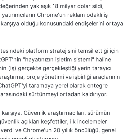
ğerinden yaklaşık 18 milyar dolar sildi,
yatırımcıların Chrome'un reklam odaklı iş
ı karşıya olduğu konusundaki endişelerini ortaya
esindeki platform stratejisini temsil ettiği için
GPT'nin "hayatınızın işletim sistemi" haline
nin (iş) gerçekte gerçekleştiği yerin tarayıcı
raştırma, proje yönetimi ve işbirliği araçlarının
 ChatGPT'yi taramaya yerel olarak entegre
rasındaki sürtünmeyi ortadan kaldırıyor.
 karşıya. Güvenlik araştırmacıları, sürümün
enlik açıkları keşfettiler, ilk incelemeler
 verdi ve Chrome'un 20 yıllık öncülüğü, genel
geçiş engeli oluşturuyor.