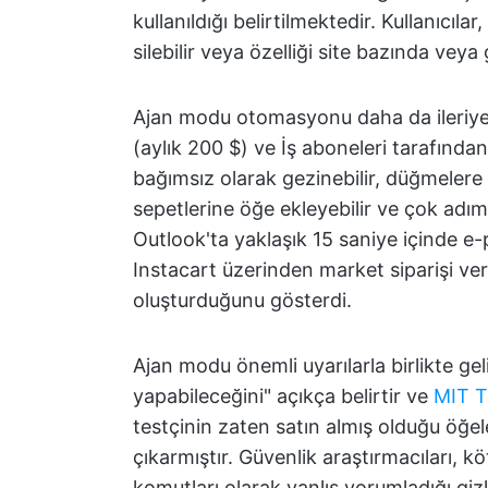
kullanıldığı belirtilmektedir. Kullanıcıl
silebilir veya özelliği site bazında vey
Ajan modu otomasyonu daha da ileriye t
(aylık 200 $) ve İş aboneleri tarafından
bağımsız olarak gezinebilir, düğmelere tı
sepetlerine öğe ekleyebilir ve çok adıml
Outlook'ta yaklaşık 15 saniye içinde e-p
Instacart üzerinden market siparişi ver
oluşturduğunu gösterdi.
Ajan modu önemli uyarılarla birlikte gel
yapabileceğini" açıkça belirtir ve
MIT T
testçinin zaten satın almış olduğu öğele
çıkarmıştır. Güvenlik araştırmacıları, kö
komutları olarak yanlış yorumladığı gizl