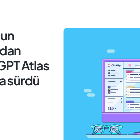
'un
ydan
GPT Atlas
ya sürdü