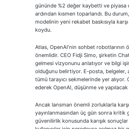
gününde %2 değer kaybetti ve piyasa de
ardından kısmen toparlandı. Bu durum, 
modelinin yeni rekabet baskısıyla karş
koydu.
Atlas, OpenAI'nin sohbet robotlarının öt
önemlidir. CEO Fidji Simo, şirketin Chat
gelmesi vizyonunu anlatıyor ve bilgi işi
olduğunu belirtiyor. E-posta, belgeler, a
tümü tarayıcı sekmelerinde yer alıyor.
ederek OpenAI, düşünme ve yapılacak a
Ancak lansman önemli zorluklarla karşı
yayınlanmasından üç gün sonra kritik güv
güvenilirlik konusunda karışık sonuçlar
kullanıcılar için neredeyse aşılmaz bir 