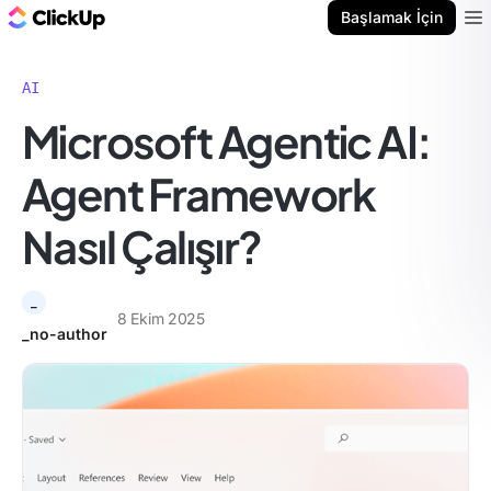
ClickUp Blog
Başlamak İçin
Ope
AI
Microsoft Agentic AI:
Agent Framework
Nasıl Çalışır?
_
8 Ekim 2025
_no-author