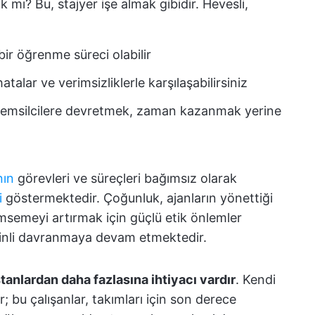
k mı? Bu, stajyer işe almak gibidir. Hevesli,
ir öğrenme süreci olabilir
alar ve verimsizliklerle karşılaşabilirsiniz
 temsilcilere devretmek, zaman kazanmak yerine
nın
görevleri ve süreçleri bağımsız olarak
i
göstermektedir. Çoğunluk, ajanların yönettiği
imsemeyi artırmak için güçlü etik önlemler
kinli davranmaya devam etmektedir.
sistanlardan daha fazlasına ihtiyacı vardır
. Kendi
dır; bu çalışanlar, takımları için son derece