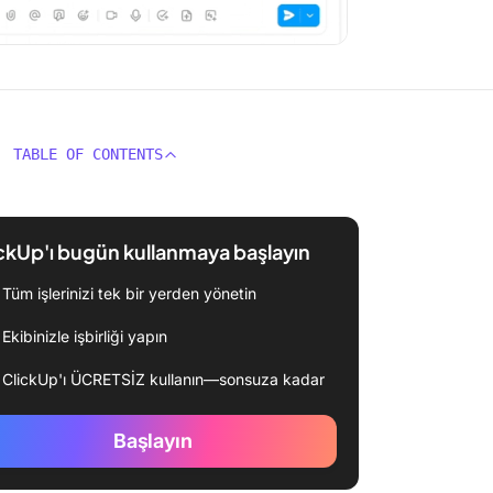
TABLE OF CONTENTS
ckUp'ı bugün kullanmaya başlayın
Tüm işlerinizi tek bir yerden yönetin
Ekibinizle işbirliği yapın
ClickUp'ı ÜCRETSİZ kullanın—sonsuza kadar
Başlayın