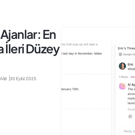
 Ajanlar: En
a İleri Düzey
ckUp
30 Eylül 2025