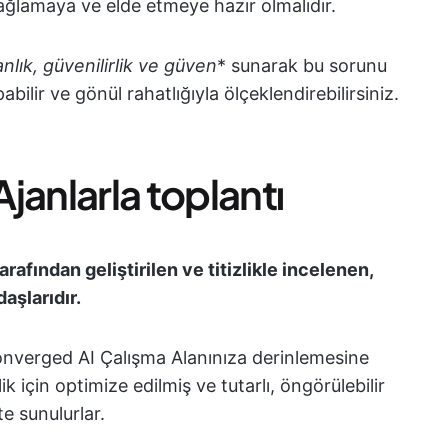
ağlamaya ve elde etmeye hazır olmalıdır.
anlık, güvenilirlik ve güven
* sunarak bu sorunu
lir ve gönül rahatlığıyla ölçeklendirebilirsiniz.
Ajanlarla toplantı
arafından geliştirilen ve titizlikle incelenen,
aşlarıdır.
 Converged AI Çalışma Alanınıza derinlemesine
k için optimize edilmiş ve tutarlı, öngörülebilir
kte sunulurlar.