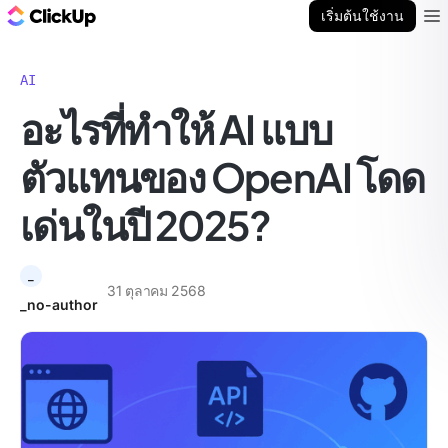
บล็อก ClickUp
เริ่มต้นใช้งาน
Ope
AI
อะไรที่ทำให้ AI แบบ
ตัวแทนของ OpenAI โดด
เด่นในปี 2025?
_
31 ตุลาคม 2568
_no-author