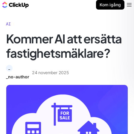
ClickUp-bloggen
Kom igång
Ope
AI
Kommer AI att ersätta
fastighetsmäklare?
_
24 november 2025
_no-author