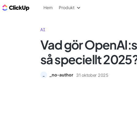
ClickUp-bloggen
Hem
Produkt
AI
Vad gör OpenAI:s
så speciellt 2025
_no-author
31 oktober 2025
_