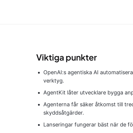
Viktiga punkter
OpenAI:s agentiska AI automatiserar
verktyg.
AgentKit låter utvecklare bygga a
Agenterna får säker åtkomst till t
skyddsåtgärder.
Lanseringar fungerar bäst när de fö