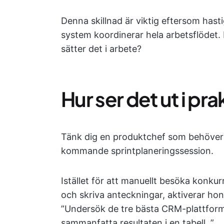
Denna skillnad är viktig eftersom hasti
system koordinerar hela arbetsflödet. 
sätter det i arbete?
Hur ser det ut i pr
Tänk dig en produktchef som behöver
kommande sprintplaneringssession.
Istället för att manuellt besöka konku
och skriva anteckningar, aktiverar h
”Undersök de tre bästa CRM-plattform
sammanfatta resultaten i en tabell. ”