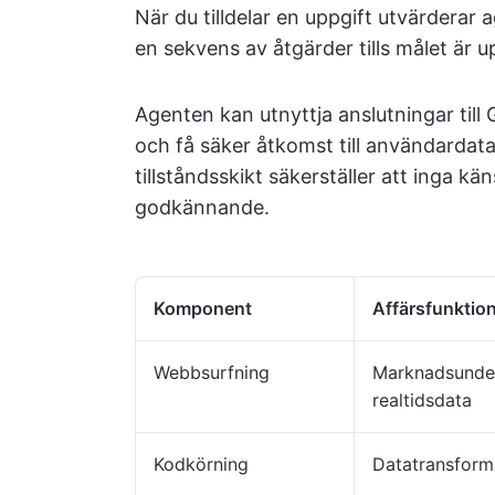
När du tilldelar en uppgift utvärderar 
en sekvens av åtgärder tills målet är u
Agenten kan utnyttja anslutningar till
och få säker åtkomst till användardata 
tillståndsskikt säkerställer att inga kä
godkännande.
Komponent
Affärsfunktio
Webbsurfning
Marknadsunder
realtidsdata
Kodkörning
Datatransforma