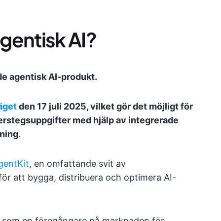
gentisk AI?
de agentisk AI-produkt.
äget
den 17 juli 2025, vilket gör det möjligt för
flerstegsuppgifter med hjälp av integrerade
ning.
gentKit
, en omfattande svit av
ör att bygga, distribuera och optimera AI-
I som en föregångare på marknaden för