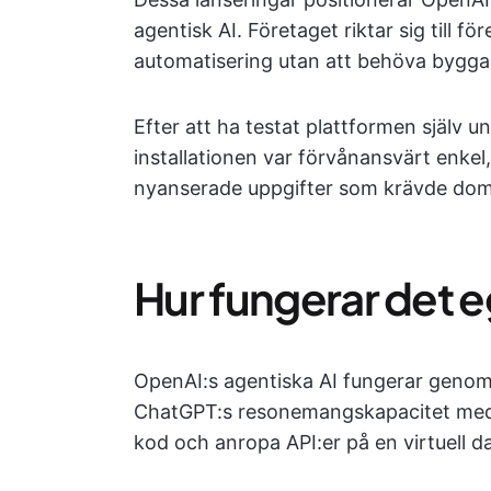
agentisk AI. Företaget riktar sig till f
automatisering utan att behöva bygga 
Efter att ha testat plattformen själv 
installationen var förvånansvärt enke
nyanserade uppgifter som krävde dom
Hur fungerar det 
OpenAI:s agentiska AI fungerar genom
ChatGPT:s resonemangskapacitet med m
kod och anropa API:er på en virtuell da