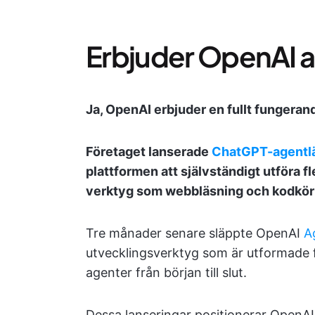
Erbjuder OpenAI a
Ja, OpenAI erbjuder en fullt fungeran
Företaget lanserade
ChatGPT-agentl
plattformen att självständigt utföra 
verktyg som webbläsning och kodkör
Tre månader senare släppte OpenAI
A
utvecklingsverktyg som är utformade f
agenter från början till slut.
Dessa lanseringar positionerar OpenA