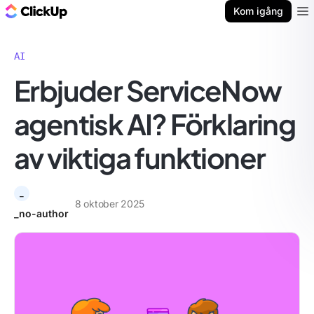
ClickUp-bloggen
Kom igång
Ope
AI
Erbjuder ServiceNow
agentisk AI? Förklaring
av viktiga funktioner
_
8 oktober 2025
_no-author