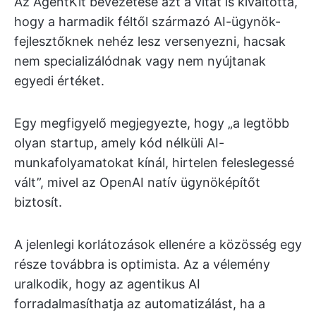
Az AgentKit bevezetése azt a vitát is kiváltotta,
hogy a harmadik féltől származó AI-ügynök-
fejlesztőknek nehéz lesz versenyezni, hacsak
nem specializálódnak vagy nem nyújtanak
egyedi értéket.
Egy megfigyelő megjegyezte, hogy „a legtöbb
olyan startup, amely kód nélküli AI-
munkafolyamatokat kínál, hirtelen feleslegessé
vált”, mivel az OpenAI natív ügynöképítőt
biztosít.
A jelenlegi korlátozások ellenére a közösség egy
része továbbra is optimista. Az a vélemény
uralkodik, hogy az agentikus AI
forradalmasíthatja az automatizálást, ha a