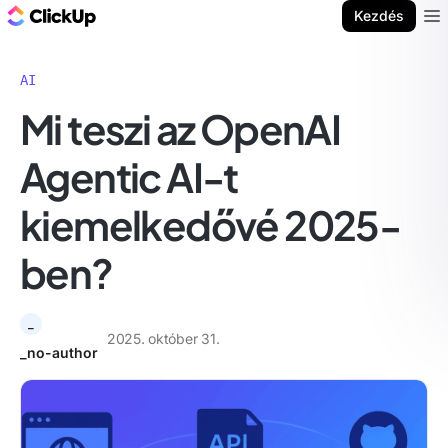
ClickUp blog
Kezdés
Ope
AI
Mi teszi az OpenAI
Agentic AI-t
kiemelkedővé 2025-
ben?
_
2025. október 31.
_no-author