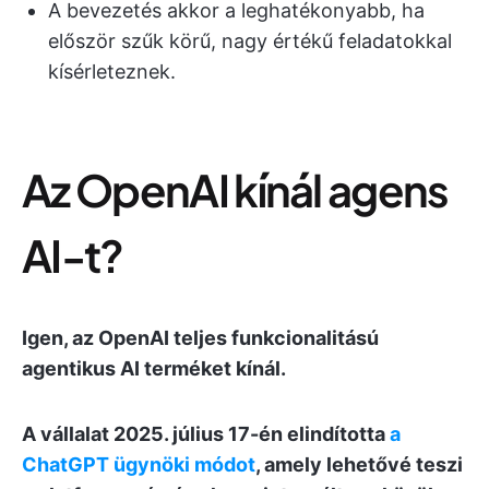
A bevezetés akkor a leghatékonyabb, ha
először szűk körű, nagy értékű feladatokkal
kísérleteznek.
Az OpenAI kínál agens
AI-t?
Igen, az OpenAI teljes funkcionalitású
agentikus AI terméket kínál.
A vállalat 2025. július 17-én elindította
a
ChatGPT ügynöki módot
, amely lehetővé teszi