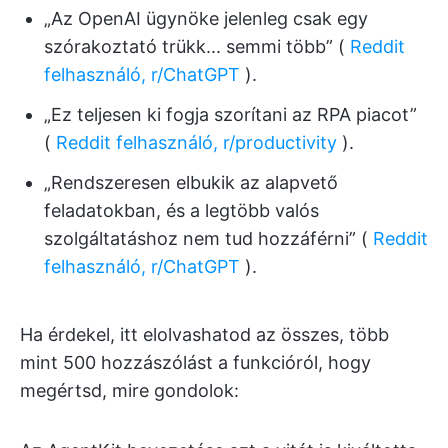
„Az OpenAI ügynöke jelenleg csak egy
szórakoztató trükk... semmi több” (
Reddit
felhasználó, r/ChatGPT
).
„Ez teljesen ki fogja szorítani az RPA piacot”
(
Reddit felhasználó, r/productivity
).
„Rendszeresen elbukik az alapvető
feladatokban, és a legtöbb valós
szolgáltatáshoz nem tud hozzáférni” (
Reddit
felhasználó, r/ChatGPT
).
Ha érdekel, itt elolvashatod az összes, több
mint 500 hozzászólást a funkcióról, hogy
megértsd, mire gondolok: