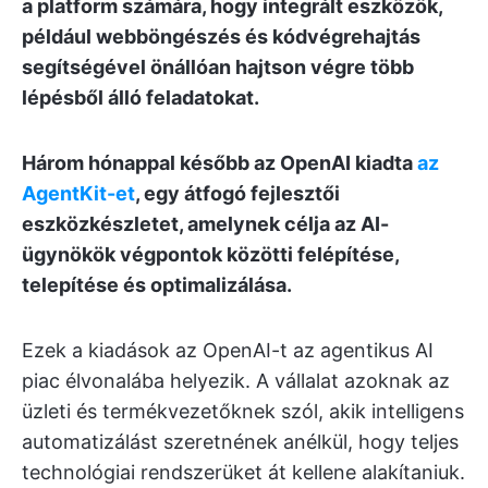
a platform számára, hogy integrált eszközök,
például webböngészés és kódvégrehajtás
segítségével önállóan hajtson végre több
lépésből álló feladatokat.
Három hónappal később az OpenAI kiadta
az
AgentKit-et
, egy átfogó fejlesztői
eszközkészletet, amelynek célja az AI-
ügynökök végpontok közötti felépítése,
telepítése és optimalizálása.
Ezek a kiadások az OpenAI-t az agentikus AI
piac élvonalába helyezik. A vállalat azoknak az
üzleti és termékvezetőknek szól, akik intelligens
automatizálást szeretnének anélkül, hogy teljes
technológiai rendszerüket át kellene alakítaniuk.