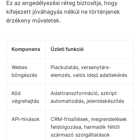
Ez az engedélyezési réteg biztosítja, hogy
kifejezett jóváhagyás nélkül ne történjenek
érzékeny műveletek.
Komponens
Üzleti funkció
Webes
Piackutatás, versenytárs-
böngészés
elemzés, valós idejű adatlekérés
Kód
Adattranszformáció, szkript
végrehajtás
automatizálás, jelentéskészítés
API-hívások
CRM-frissítések, megrendelések
feldolgozása, harmadik féltől
származó szolgáltatások