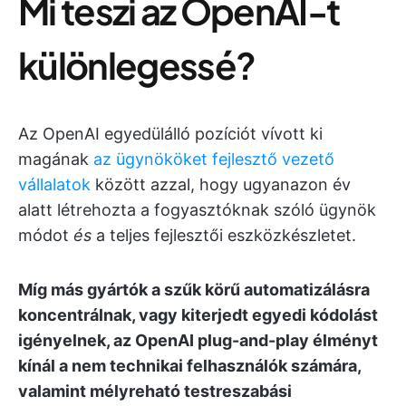
Mi teszi az OpenAI-t
különlegessé?
Az OpenAI egyedülálló pozíciót vívott ki
magának
az ügynököket fejlesztő vezető
vállalatok
között azzal, hogy ugyanazon év
alatt létrehozta a fogyasztóknak szóló ügynök
módot
és
a teljes fejlesztői eszközkészletet.
Míg más gyártók a szűk körű automatizálásra
koncentrálnak, vagy kiterjedt egyedi kódolást
igényelnek, az OpenAI plug-and-play élményt
kínál a nem technikai felhasználók számára,
valamint mélyreható testreszabási