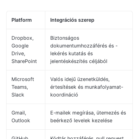
Platform
Integrációs szerep
Dropbox,
Biztonságos
Google
dokumentumhozzáférés és -
Drive,
lekérés kutatás és
SharePoint
jelentéskészítés céljából
Microsoft
Valós idejű üzenetküldés,
Teams,
értesítések és munkafolyamat-
Slack
koordináció
Gmail,
E-mailek megírása, ütemezés és
Outlook
beérkező levelek kezelése
GitHub
Kódtár hozzáférés, pull request