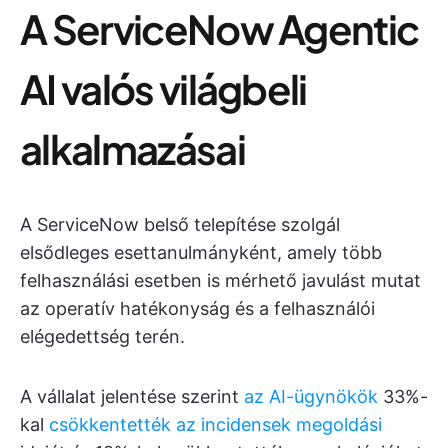
A ServiceNow Agentic
AI valós világbeli
alkalmazásai
A ServiceNow belső telepítése szolgál
elsődleges esettanulmányként, amely több
felhasználási esetben is mérhető javulást mutat
az operatív hatékonyság és a felhasználói
elégedettség terén.
A vállalat jelentése szerint
az AI-ügynökök
33%-
kal
csökkentették az incidensek megoldási