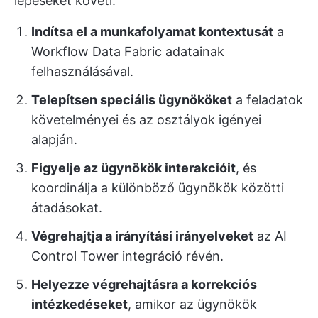
lépéseket követi:
Indítsa el a munkafolyamat kontextusát
a
Workflow Data Fabric adatainak
felhasználásával.
Telepítsen speciális ügynököket
a feladatok
követelményei és az osztályok igényei
alapján.
Figyelje az ügynökök interakcióit
, és
koordinálja a különböző ügynökök közötti
átadásokat.
Végrehajtja a irányítási irányelveket
az AI
Control Tower integráció révén.
Helyezze végrehajtásra a korrekciós
intézkedéseket
, amikor az ügynökök