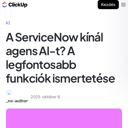
ClickUp blog
Kezdés
Ope
AI
A ServiceNow kínál
agens AI-t? A
legfontosabb
funkciók ismertetése
_
2025. október 8.
_no-author