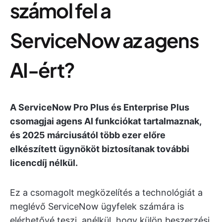
számol fel a
ServiceNow az agens
AI-ért?
A ServiceNow Pro Plus és Enterprise Plus
csomagjai agens AI funkciókat tartalmaznak,
és 2025 márciusától több ezer előre
elkészített ügynököt biztosítanak további
licencdíj nélkül.
Ez a csomagolt megközelítés a technológiát a
meglévő ServiceNow ügyfelek számára is
elérhetővé teszi, anélkül, hogy külön beszerzési