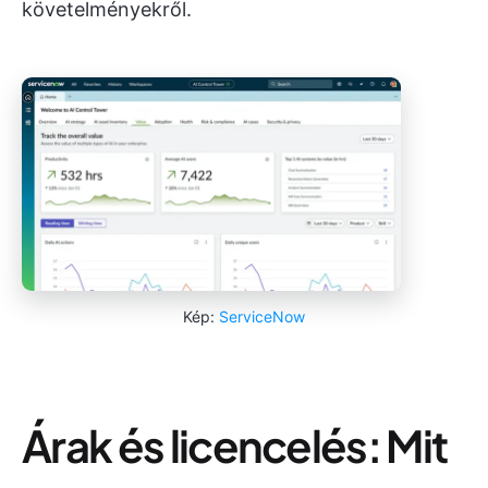
követelményekről.
Kép:
ServiceNow
Árak és licencelés: Mit