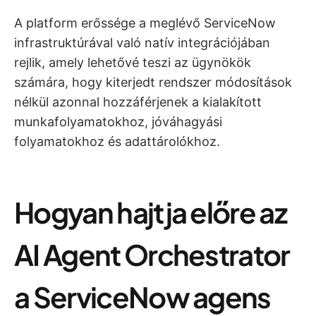
A platform erőssége a meglévő ServiceNow
infrastruktúrával való natív integrációjában
rejlik, amely lehetővé teszi az ügynökök
számára, hogy kiterjedt rendszer módosítások
nélkül azonnal hozzáférjenek a kialakított
munkafolyamatokhoz, jóváhagyási
folyamatokhoz és adattárolókhoz.
Hogyan hajtja előre az
AI Agent Orchestrator
a ServiceNow agens