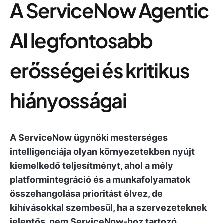
A ServiceNow Agentic
AI legfontosabb
erősségei és kritikus
hiányosságai
A ServiceNow ügynöki mesterséges
intelligenciája olyan környezetekben nyújt
kiemelkedő teljesítményt, ahol a mély
platformintegráció és a munkafolyamatok
összehangolása prioritást élvez, de
kihívásokkal szembesül, ha a szervezeteknek
jelentős, nem ServiceNow-hoz tartozó