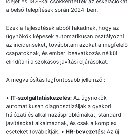
idejét és 18%-kal csökkentették az eskalációkat
a belső telepítések során 2024-ben.
Ezek a fejlesztések abból fakadnak, hogy az
ügynökök képesek automatikusan osztályozni
az incidenseket, továbbítani azokat a megfelelő
csapatoknak, és emberi beavatkozás nélkül
elindítani a szokásos javítási eljárásokat.
A megvalósítás legfontosabb jellemzői:
•
IT-szolgáltatáskezelés:
Az ügynökök
automatikusan diagnosztizálják a gyakori
hálózati és alkalmazásproblémákat, standard
javításokat alkalmaznak, és csak a komplex
eseteket továbbítják. •
HR-bevezetés:
Az új