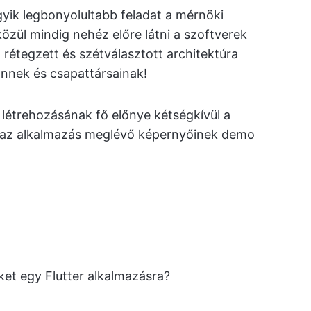
gyik legbonyolultabb feladat a mérnöki
özül mindig nehéz előre látni a szoftverek
l rétegzett és szétválasztott architektúra
nnek és csapattársainak!
 létrehozásának fő előnye kétségkívül a
m az alkalmazás meglévő képernyőinek demo
et egy Flutter alkalmazásra?