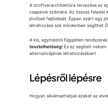
A szoftverarchitektúra tervezése az e
csapatok számára. Az összes feladat k
jövőbeli fejlődését. Éppen ezért egy jó
létrehozása sok mindenben segíthet Ö
A kis, egymástól független rendszerek
tesztelhetőség
! És ez segített neke
alternatívájának létrehozásában!
Lépésről lépésre
Hogyan alkalmazhatjuk ezeket az elvek