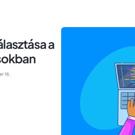
álasztása a
ásokban
r 18.