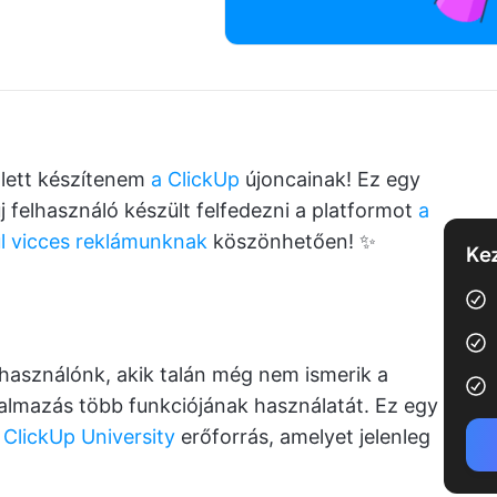
lett készítenem
a ClickUp
újoncainak! Ez egy
j felhasználó készült felfedezni a platformot
a
l vicces reklámunknak
köszönhetően! ✨
Kez
használónk, akik talán még nem ismerik a
almazás több funkciójának használatát. Ez egy
j
ClickUp University
erőforrás, amelyet jelenleg