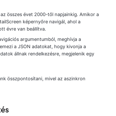
az összes évet 2000-től napjainkig. Amikor a
etailScreen képernyőre navigál, ahol a
t évre van beállítva.
 navigációs argumentumból, meghívja a
lemezi a JSON adatokat, hogy kivonja a
datok állnak rendelkezésre, megjelenik egy
nk összpontosítani, mivel az aszinkron
tés