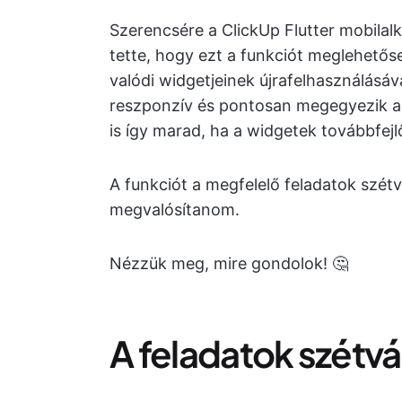
Szerencsére a ClickUp Flutter mobilal
tette, hogy ezt a funkciót meglehető
valódi widgetjeinek újrafelhasználásáva
reszponzív és pontosan megegyezik az
is így marad, ha a widgetek továbbfej
A funkciót a megfelelő feladatok szét
megvalósítanom.
Nézzük meg, mire gondolok! 🤔
A feladatok szétvá