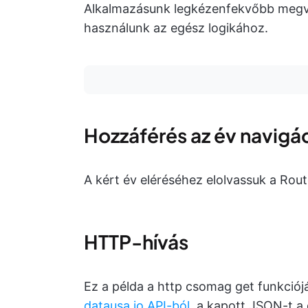
Alkalmazásunk legkézenfekvőbb megval
használunk az egész logikához.
Hozzáférés az év navig
A kért év eléréséhez elolvassuk a Rou
HTTP-hívás
Ez a példa a http csomag get funkciójá
datausa.io API-ból
, a kapott JSON-t a