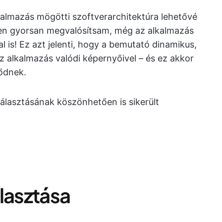
kalmazás mögötti szoftverarchitektúra lehetővé
sen gyorsan megvalósítsam, még az alkalmazás
l is! Ez azt jelenti, hogy a bemutató dinamikus,
 alkalmazás valódi képernyőivel – és ez akkor
lődnek.
választásának köszönhetően is sikerült
lasztása