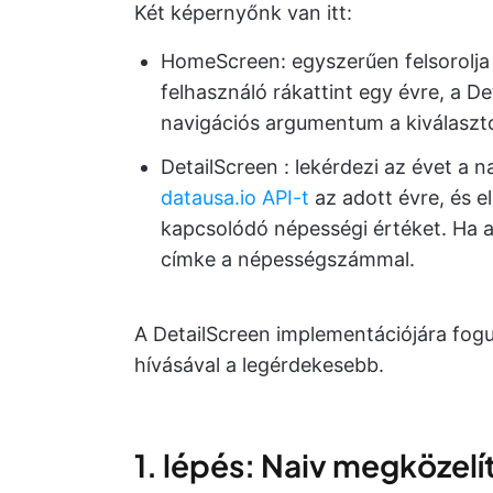
Két képernyőnk van itt:
HomeScreen: egyszerűen felsorolja 
felhasználó rákattint egy évre, a D
navigációs argumentum a kiválasztot
DetailScreen : lekérdezi az évet a
datausa.io API-t
az adott évre, és e
kapcsolódó népességi értéket. Ha a
címke a népességszámmal.
A DetailScreen implementációjára fogu
hívásával a legérdekesebb.
1. lépés: Naiv megközelí