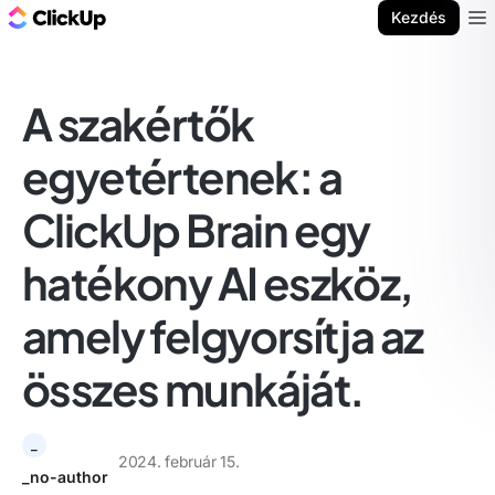
ClickUp blog
Kezdés
Ope
A szakértők
egyetértenek: a
ClickUp Brain egy
hatékony AI eszköz,
amely felgyorsítja az
összes munkáját.
_
2024. február 15.
_no-author