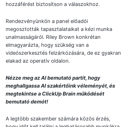
hozzáférést biztosítson a válaszokhoz.
Rendezvényünkön a panel előadói
megosztották tapasztalataikat a kézi munka
unalmasságáról. Riley Brown konkrétan
elmagyarázta, hogy szükség van a
videószerkesztés felzárkózására, de ez gyakran
elakad az operatív oldalon.
Nézze meg az AI bemutató partit, hogy
meghallgassa AI szakértőink véleményét, és
megtekintse a ClickUp Brain működését
bemutató demót!
A legtöbb szakember számára közös érzés,
hogy időt kell találni a leghatásosabb munkákra,