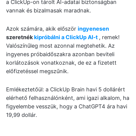
a ClickUp-on tárolt AI-adatai biztonságban
vannak és bizalmasak maradnak.
Azok számára, akik először
ingyenesen
szeretnék
kipróbálni a ClickUp AI-t
, remek!
Valószínűleg most azonnal megtehetik. Az
ingyenes próbaidőszakra azonban beviteli
korlátozások vonatkoznak, de ez a fizetett
előfizetéssel megszűnik.
Emlékeztetőül: a ClickUp Brain havi 5 dollárért
elérhető felhasználónként, ami igazi alkalom, ha
figyelembe vesszük, hogy a ChatGPT4 ára havi
19,99 dollár.