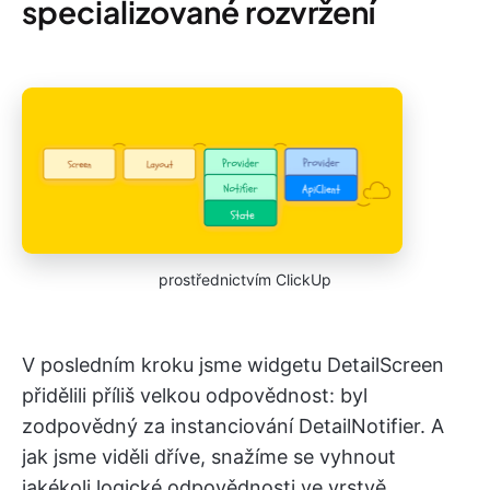
specializované rozvržení
prostřednictvím ClickUp
V posledním kroku jsme widgetu DetailScreen
přidělili příliš velkou odpovědnost: byl
zodpovědný za instanciování DetailNotifier. A
jak jsme viděli dříve, snažíme se vyhnout
jakékoli logické odpovědnosti ve vrstvě