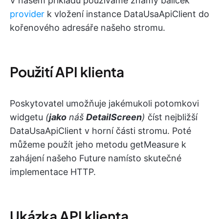
V našem příkladu používáme známý balíček
provider
k vložení instance DataUsaApiClient do
kořenového adresáře našeho stromu.
Použití API klienta
Poskytovatel umožňuje jakémukoli potomkovi
widgetu
(
jako
náš
DetailScreen
)
číst nejbližší
DataUsaApiClient v horní části stromu. Poté
můžeme použít jeho metodu getMeasure k
zahájení našeho Future namísto skutečné
implementace HTTP.
Ukázka API klienta