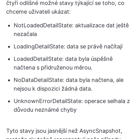
čtyři odlišné možné stavy týkající se toho, co
chceme uživateli ukázat:
NotLoadedDetailState: aktualizace dat ještě
nezačala
LoadingDetailState: data se právě načítají
LoadedDetailState: data byla úspěšně
načtena s přidruženou měrou.
NoDataDetailState: data byla načtena, ale
nejsou k dispozici žádná data.
UnknownErrorDetailState: operace selhala z
důvodu neznámé chyby
Tyto stavy jsou jasnější než AsyncSnapshot,