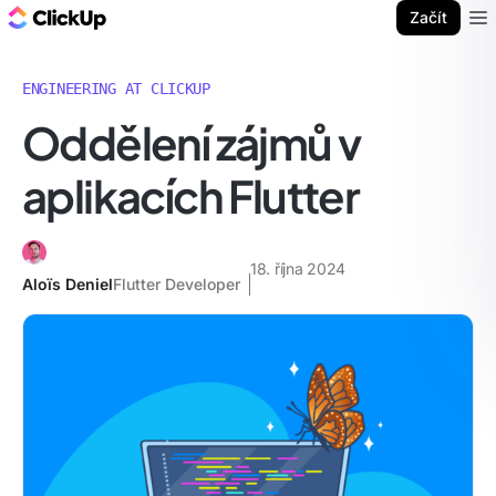
ClickUp blog
Začít
Ope
ENGINEERING AT CLICKUP
Oddělení zájmů v
aplikacích Flutter
18. října 2024
Aloïs Deniel
Flutter Developer