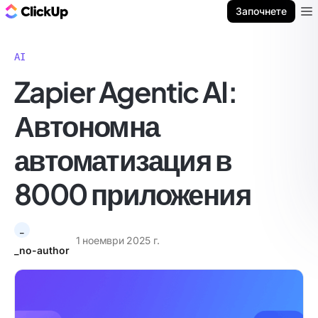
ClickUp блог
Започнете
Ope
AI
Zapier Agentic AI:
Автономна
автоматизация в
8000 приложения
_
1 ноември 2025 г.
_no-author