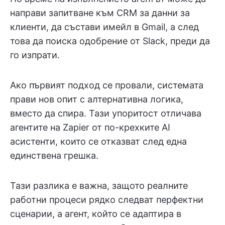
направи запитване към CRM за данни за
клиенти, да състави имейл в Gmail, а след
това да поиска одобрение от Slack, преди да
го изпрати.
Ако първият подход се провали, системата
прави нов опит с алтернативна логика,
вместо да спира. Тази упоритост отличава
агентите на Zapier от по-крехките AI
асистенти, които се отказват след една
единствена грешка.
Тази разлика е важна, защото реалните
работни процеси рядко следват перфектни
сценарии, а агент, който се адаптира в