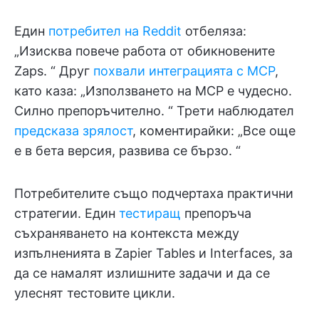
Един
потребител на Reddit
отбеляза:
„Изисква повече работа от обикновените
Zaps. “ Друг
похвали интеграцията с MCP
,
като каза: „Използването на MCP е чудесно.
Силно препоръчително. “ Трети наблюдател
предсказа зрялост
, коментирайки: „Все още
е в бета версия, развива се бързо. “
Потребителите също подчертаха практични
стратегии. Един
тестиращ
препоръча
съхраняването на контекста между
изпълненията в Zapier Tables и Interfaces, за
да се намалят излишните задачи и да се
улеснят тестовите цикли.