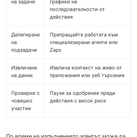
на задачи
графики на
последователности от
действия
Делегиране
Препращайте работата към
на
специализирани агенти или
подзадачи
Zaps
Извличане
Извлича контекст на живо от
на данни
приложения или уеб търсения
Проверки с
Паузи за одобрение преди
човешко
действия с висок риск
участие
По време на изпълнението агентът може да