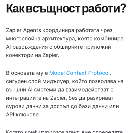
Как всъщност работи?
Zapier Agents координира работата чрез
многослойна архитектура, която комбинира
AI разсъждения с обширните приложни
конектори на Zapier.
В основата му е
Model Context Protocol
,
сигурен слой мидълуер, който позволява на
външни AI системи да взаимодействат с
интеграциите на Zapier, без да разкриват
сурови данни за достъп до бази данни или
API ключове.
Когато конфигурирате агент, вие определяте