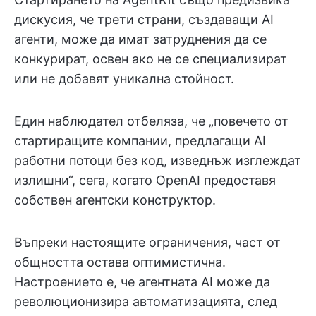
дискусия, че трети страни, създаващи AI
агенти, може да имат затруднения да се
конкурират, освен ако не се специализират
или не добавят уникална стойност.
Един наблюдател отбеляза, че „повечето от
стартиращите компании, предлагащи AI
работни потоци без код, изведнъж изглеждат
излишни“, сега, когато OpenAI предоставя
собствен агентски конструктор.
Въпреки настоящите ограничения, част от
общността остава оптимистична.
Настроението е, че агентната AI може да
революционизира автоматизацията, след