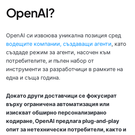
OpenAI?
OpenAI си извоюва уникална позиция сред
водещите компании, създаващи агенти
, като
създаде режим за агенти, насочен към
потребителите,
и
пълен набор от
инструменти за разработчици в рамките на
една и съща година.
Докато други доставчици се фокусират
върху ограничена автоматизация или
изискват обширно персонализирано
кодиране, OpenAI предлага plug-and-play
опит за нетехнически потребители, както и