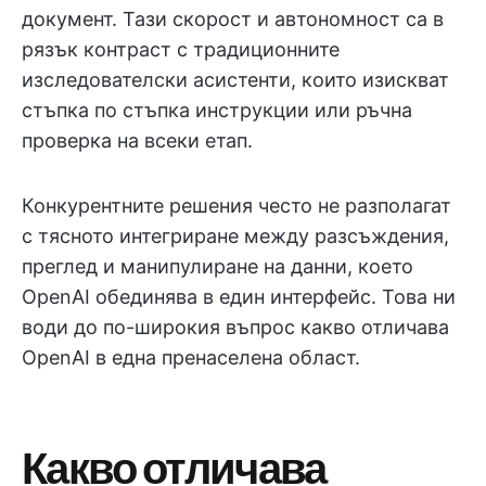
документ. Тази скорост и автономност са в
рязък контраст с традиционните
изследователски асистенти, които изискват
стъпка по стъпка инструкции или ръчна
проверка на всеки етап.
Конкурентните решения често не разполагат
с тясното интегриране между разсъждения,
преглед и манипулиране на данни, което
OpenAI обединява в един интерфейс. Това ни
води до по-широкия въпрос какво отличава
OpenAI в една пренаселена област.
Какво отличава