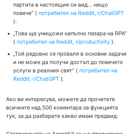
партита в настоящия си вид... нищо
повече“ (
потребител на Reddit, r/ChatGPT
).
„Това ще унищожи напълно пазара на RPA“
(
потребител на Reddit, r/productivity
).
„Той редовно се проваля в основни задачи
и не може да получи достъп до повечето
услуги в реалния свят“ (
потребител на
Reddit, r/ChatGPT
).
Ако ви интересува, можете да прочетете
всичките над 500 коментара за функцията
тук, за да разберете какво имам предвид:
Стартирането на AgentKit също предизвика