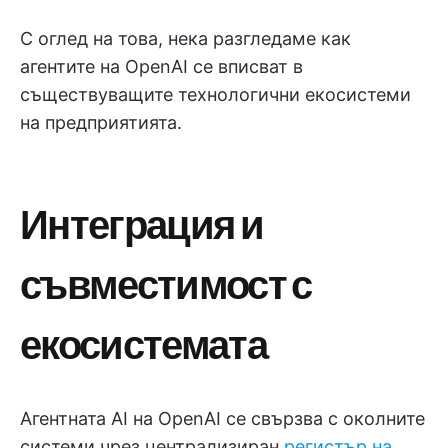
С оглед на това, нека разгледаме как
агентите на OpenAI се вписват в
съществуващите технологични екосистеми
на предприятията.
Интеграция и
съвместимост с
екосистемата
Агентната AI на OpenAI се свързва с околните
системи чрез централизиран
регистър на