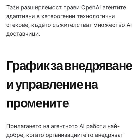
Тази разширяемост прави OpenAI агентите
адаптивни в хетерогенни технологични
стекове, където съжителстват множество AI
доставчици.
График за внедряване
и управление на
промените
Прилагането на агентното AI работи най-
добре, когато организациите го внедряват