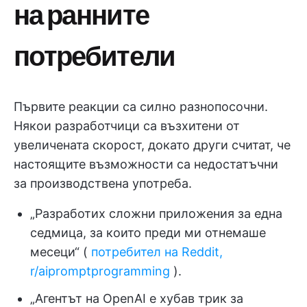
на ранните
потребители
Първите реакции са силно разнопосочни.
Някои разработчици са възхитени от
увеличената скорост, докато други считат, че
настоящите възможности са недостатъчни
за производствена употреба.
„Разработих сложни приложения за една
седмица, за които преди ми отнемаше
месеци“ (
потребител на Reddit,
r/aipromptprogramming
).
„Агентът на OpenAI е хубав трик за