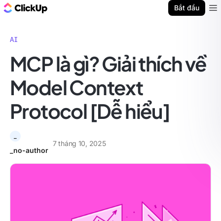
ClickUp Blog
Bắt đầu
Ope
AI
MCP là gì? Giải thích về
Model Context
Protocol [Dễ hiểu]
_
7 tháng 10, 2025
_no-author