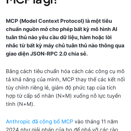
MCP (Model Context Protocol) là một tiêu
chuẩn nguồn mở cho phép bất kỳ mô hình AI
tuân thủ nào yêu cầu dữ liệu, hàm hoặc lời
nhắc từ bất kỳ máy chủ tuân thủ nào thông qua
giao diện JSON-RPC 2.0 chia sẻ.
Bằng cách tiêu chuẩn hóa cách các công cụ mô
tả khả năng của mình, MCP thay thế các kết nối
tùy chỉnh riêng lẻ, giảm độ phức tạp của tích
hợp từ cấp số nhân (N×M) xuống nỗ lực tuyến
tính (N+M).
Anthropic đã công bố MCP
vào tháng 11 năm
2024 như giải pháp của họ để phá vỡ các rào