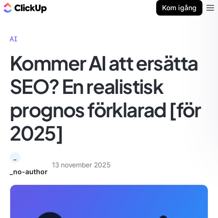
ClickUp-bloggen
Kom igång
Ope
AI
Kommer AI att ersätta
SEO? En realistisk
prognos förklarad [för
2025]
_
13 november 2025
_no-author