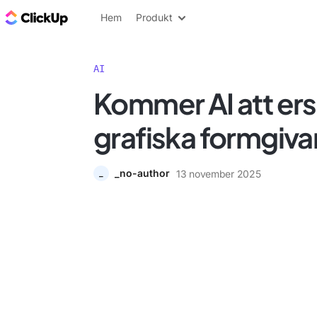
ClickUp-bloggen
Hem
Produkt
AI
Kommer AI att ers
grafiska formgiva
_no-author
13 november 2025
_