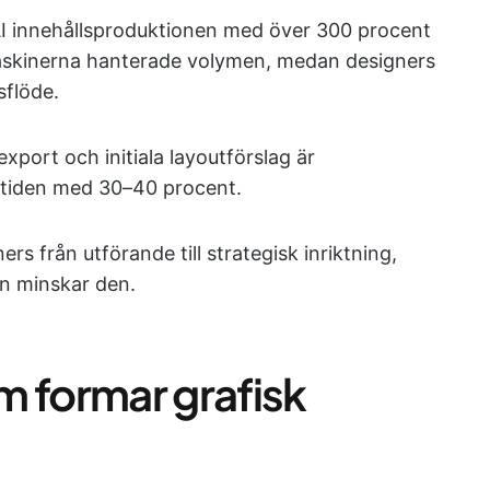
AI innehållsproduktionen med över 300 procent
askinerna hanterade volymen, medan designers
sflöde.
xport och initiala layoutförslag är
tstiden med 30–40 procent.
rs från utförande till strategisk inriktning,
än minskar den.
m formar grafisk