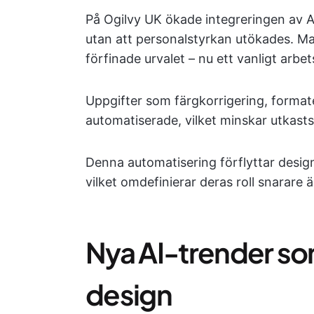
På Ogilvy UK ökade integreringen av 
utan att personalstyrkan utökades. M
förfinade urvalet – nu ett vanligt arbet
Uppgifter som färgkorrigering, formate
automatiserade, vilket minskar utkas
Denna automatisering förflyttar designe
vilket omdefinierar deras roll snarare 
Nya AI-trender so
design