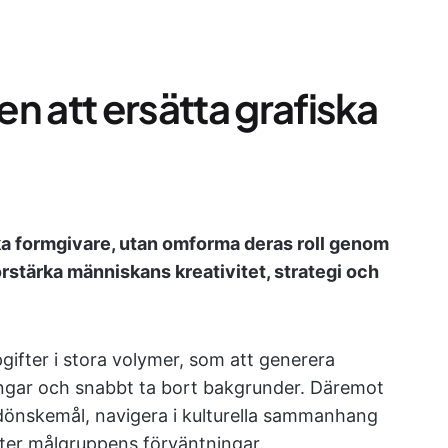
n att ersätta grafiska
ska formgivare, utan omforma deras roll genom
örstärka människans kreativitet, strategi och
gifter i stora volymer, som att generera
gångar och snabbt ta bort bakgrunder. Däremot
dönskemål, navigera i kulturella sammanhang
ter målgruppens förväntningar.