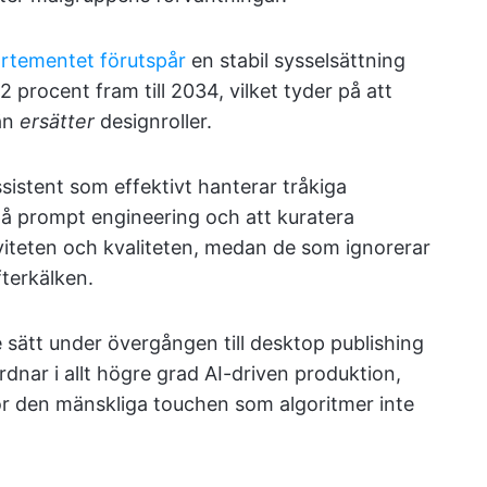
rtementet förutspår
en stabil sysselsättning
2 procent fram till 2034, vilket tyder på att
än
ersätter
designroller.
ssistent som effektivt hanterar tråkiga
på prompt engineering och att kuratera
iviteten och kvaliteten, medan de som ignorerar
fterkälken.
 sätt under övergången till desktop publishing
dnar i allt högre grad AI-driven produktion,
lför den mänskliga touchen som algoritmer inte