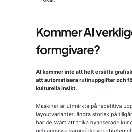
Kommer AI verklige
formgivare?
AI kommer inte att helt ersätta grafi
att automatisera rutinuppgifter och f
kulturella insikt.
Maskiner är utmärkta på repetitiva upp
layoutvarianter, ändra storlek på till
har de svårt att tolka nyanserade kun
och anpassa varumärkesidentiteten ef