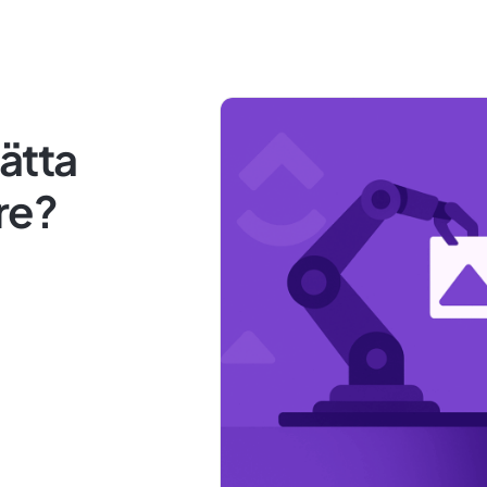
ätta
re?