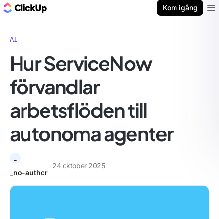
ClickUp-bloggen
Kom igång
Ope
AI
Hur ServiceNow
förvandlar
arbetsflöden till
autonoma agenter
_
24 oktober 2025
_no-author