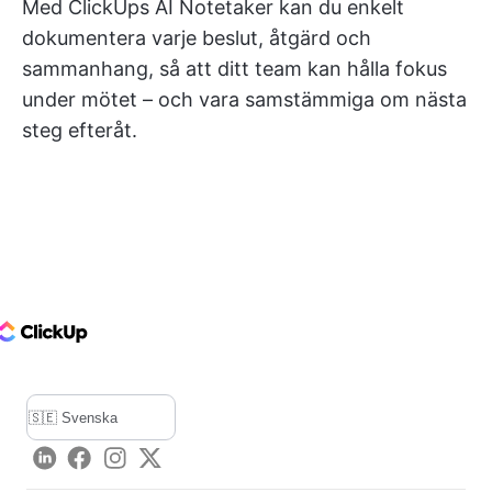
Med ClickUps AI Notetaker kan du enkelt
dokumentera varje beslut, åtgärd och
sammanhang, så att ditt team kan hålla fokus
under mötet – och vara samstämmiga om nästa
steg efteråt.
ClickUp Logo
LinkedIn
Facebook
Instagram
Twitter