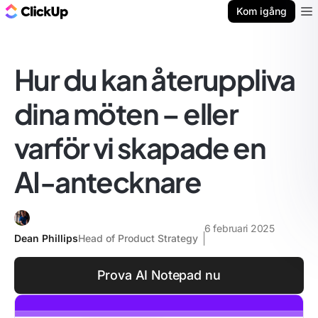
ClickUp-bloggen
Kom igång
Ope
Hur du kan återuppliva
dina möten – eller
varför vi skapade en
AI-antecknare
6 februari 2025
Dean Phillips
Head of Product Strategy
Prova AI Notepad nu