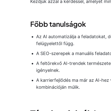
Kezdjük azzal a kérdéssel, amelyet min
Főbb tanulságok
Az AI automatizálja a feladatokat, d
felügyelettől függ.
A SEO-szerepek a manuális feladatok
A feltörekvő AI-trendek természetes
igényelnek.
A karrierfejlődés ma már az AI-hez v
kombinációján múlik.