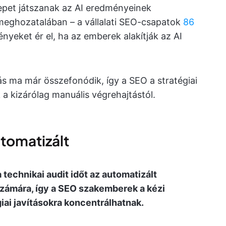
repet játszanak az AI eredményeinek
meghozatalában – a vállalati SEO-csapatok
86
nyeket ér el, ha az emberek alakítják az AI
s ma már összefonódik, így a SEO a stratégiai
ik a kizárólag manuális végrehajtástól.
utomatizált
 technikai audit időt az automatizált
zámára, így a SEO szakemberek a kézi
giai javításokra koncentrálhatnak.