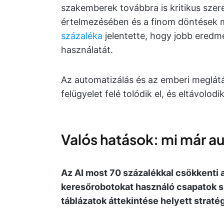
szakemberek továbbra is kritikus sze
értelmezésében és a finom döntések 
százaléka
jelentette, hogy jobb eredmé
használatát.
Az automatizálás és az emberi meglátá
felügyelet felé tolódik el, és eltávolod
Valós hatások: mi már a
Az AI most 70 százalékkal csökkenti a
keresőrobotokat használó csapatok s
táblázatok áttekintése helyett straté