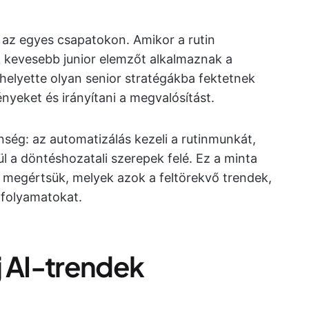
 az egyes csapatokon. Amikor a rutin
ok kevesebb junior elemzőt alkalmaznak a
 helyette olyan senior stratégákba fektetnek
nyeket és irányítani a megvalósítást.
nség: az automatizálás kezeli a rutinmunkát,
l a döntéshozatali szerepek felé. Ez a minta
 megértsük, melyek azok a feltörekvő trendek,
afolyamatokat.
j AI-trendek