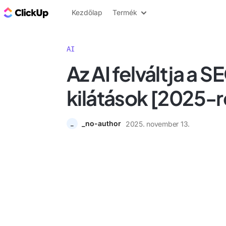
ClickUp blog
Kezdőlap
Termék
AI
Az AI felváltja a S
kilátások [2025-r
_no-author
2025. november 13.
_