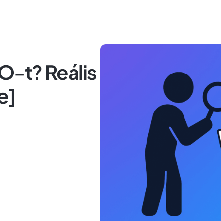
EO-t? Reális
e]