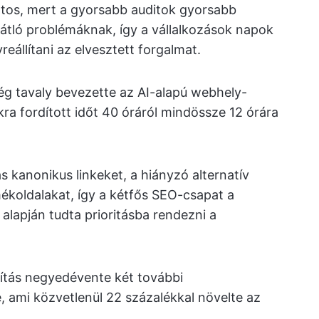
tos, mert a gyorsabb auditok gyorsabb
gátló problémáknak, így a vállalkozások napok
reállítani az elvesztett forgalmat.
g tavaly bevezette az AI-alapú webhely-
ra fordított időt 40 óráról mindössze 12 órára
s kanonikus linkeket, a hiányzó alternatív
ékoldalakat, így a kétfős SEO-csapat a
 alapján tudta prioritásba rendezni a
ítás negyedévente két további
, ami közvetlenül 22 százalékkal növelte az