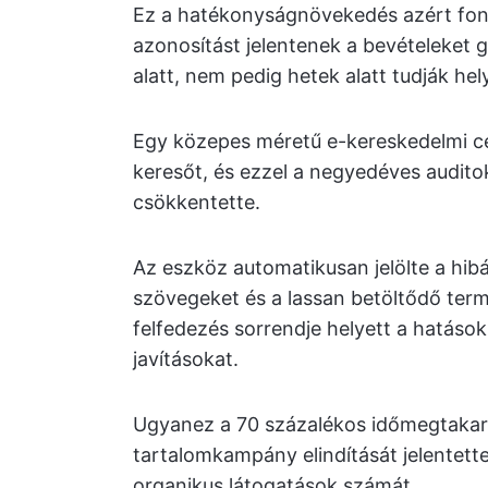
Ez a hatékonyságnövekedés azért fon
azonosítást jelentenek a bevételeket 
alatt, nem pedig hetek alatt tudják hely
Egy közepes méretű e-kereskedelmi cé
keresőt, és ezzel a negyedéves auditok
csökkentette.
Az eszköz automatikusan jelölte a hibá
szövegeket és a lassan betöltődő term
felfedezés sorrendje helyett a hatások
javításokat.
Ugyanez a 70 százalékos időmegtakar
tartalomkampány elindítását jelentette
organikus látogatások számát.