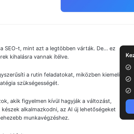
a SEO-t, mint azt a legtöbben várták. De... ez
Kez
ek kihalásra vannak ítélve.
yszerűsíti a rutin feladatokat, miközben kiemeli
ratégia szükségességét.
ok, akik figyelmen kívül hagyják a változást,
készek alkalmazkodni, az AI új lehetőségeket
 nehezebb munkavégzéshez.