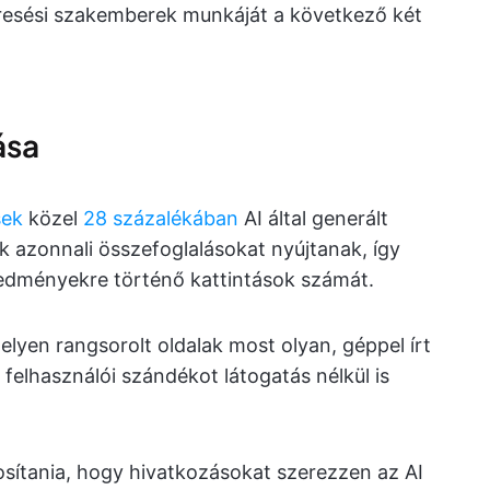
keresési szakemberek munkáját a következő két
ása
sek
közel
28 százalékában
AI által generált
 azonnali összefoglalásokat nyújtanak, így
dményekre történő kattintások számát.
elyen rangsorolt oldalak most olyan, géppel írt
felhasználói szándékot látogatás nélkül is
osítania, hogy hivatkozásokat szerezzen az AI