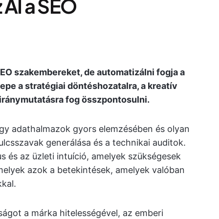
z AI a SEO
 SEO szakembereket, de automatizálni fogja a
epe a stratégiai döntéshozatalra, a kreatív
 iránymutatásra fog összpontosulni.
 nagy adathalmazok gyors elemzésében és olyan
ulcsszavak generálása és a technikai auditok.
s és az üzleti intuíció, amelyek szükségesek
melyek azok a betekintések, amelyek valóban
kal.
ságot a márka hitelességével, az emberi