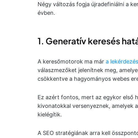
Négy változás fogja újradefiniálni a 
évben.
1. Generatív keresés hat
A keresőmotorok ma már
a lekérdezé
válaszmezőket jelenítnek meg, amelyek
csökkentve a hagyományos webes ere
Ez azért fontos, mert az egykor első h
kivonatokkal versenyeznek, amelyek a 
kielégítik.
A SEO stratégiának arra kell összpont