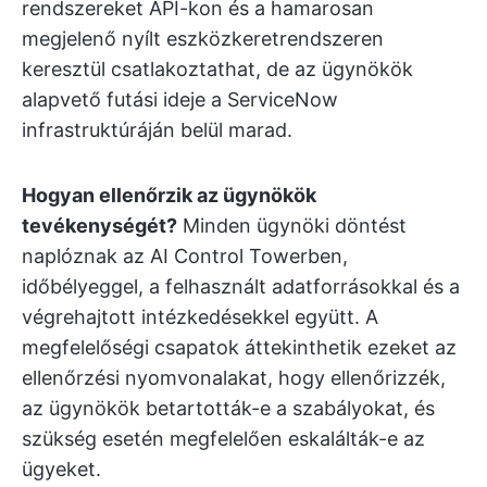
rendszereket API-kon és a hamarosan
megjelenő nyílt eszközkeretrendszeren
keresztül csatlakoztathat, de az ügynökök
alapvető futási ideje a ServiceNow
infrastruktúráján belül marad.
Hogyan ellenőrzik az ügynökök
tevékenységét?
Minden ügynöki döntést
naplóznak az AI Control Towerben,
időbélyeggel, a felhasznált adatforrásokkal és a
végrehajtott intézkedésekkel együtt. A
megfelelőségi csapatok áttekinthetik ezeket az
ellenőrzési nyomvonalakat, hogy ellenőrizzék,
az ügynökök betartották-e a szabályokat, és
szükség esetén megfelelően eskalálták-e az
ügyeket.