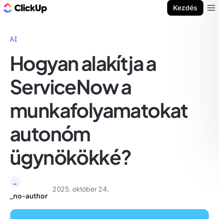
ClickUp blog
Kezdés
Ope
AI
Hogyan alakítja a
ServiceNow a
munkafolyamatokat
autonóm
ügynökökké?
_
2025. október 24.
_no-author