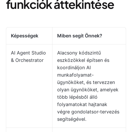
funkciók áttekintése
Képességek
Miben segít Önnek?
AI Agent Studio
Alacsony kódszintű
& Orchestrator
eszközökkel építsen és
koordináljon AI
munkafolyamat-
ügynököket, és tervezzen
olyan ügynököket, amelyek
több lépésből álló
folyamatokat hajtanak
végre gondolatsor-tervezés
segítségével.