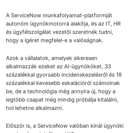
A ServiceNow munkafolyamat-platformját
autonóm ügynökmotorrá alakítja, és az IT, HR
és ügyfélszolgálat vezetői szeretnék tudni,
hogy a ígéret megfelel-e a valóságnak.
Azok a vállalatok, amelyek sikeresen
alkalmazzák ezeket az AI-ügynököket, 33
százalékkal gyorsabb incidenskezelésről és 18
százalékkal kevesebb eskalációról számolnak
be, de a technológia még annyira új, hogy a
legtöbb csapat még mindig próbálja kitalálni,
hol lehetne alkalmazni.
Először is, a ServiceNow valóban kínál ügynöki