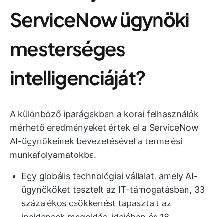
ServiceNow ügynöki
mesterséges
intelligenciáját?
A különböző iparágakban a korai felhasználók
mérhető eredményeket értek el a ServiceNow
AI-ügynökeinek bevezetésével a termelési
munkafolyamatokba.
Egy globális technológiai vállalat, amely AI-
ügynököket tesztelt az IT-támogatásban, 33
százalékos csökkenést tapasztalt az
incidensek megoldási idejében és 18