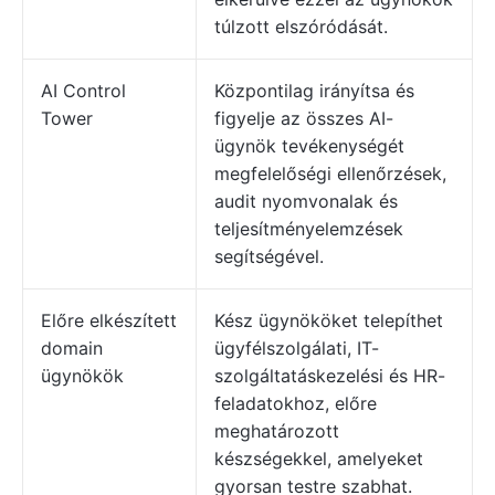
túlzott elszóródását.
AI Control
Központilag irányítsa és
Tower
figyelje az összes AI-
ügynök tevékenységét
megfelelőségi ellenőrzések,
audit nyomvonalak és
teljesítményelemzések
segítségével.
Előre elkészített
Kész ügynököket telepíthet
domain
ügyfélszolgálati, IT-
ügynökök
szolgáltatáskezelési és HR-
feladatokhoz, előre
meghatározott
készségekkel, amelyeket
gyorsan testre szabhat.