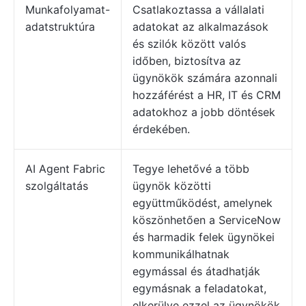
Munkafolyamat-
Csatlakoztassa a vállalati
adatstruktúra
adatokat az alkalmazások
és szilók között valós
időben, biztosítva az
ügynökök számára azonnali
hozzáférést a HR, IT és CRM
adatokhoz a jobb döntések
érdekében.
AI Agent Fabric
Tegye lehetővé a több
szolgáltatás
ügynök közötti
együttműködést, amelynek
köszönhetően a ServiceNow
és harmadik felek ügynökei
kommunikálhatnak
egymással és átadhatják
egymásnak a feladatokat,
elkerülve ezzel az ügynökök