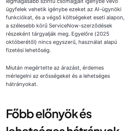
legmagasabb szintű csomagjait igénybe vevő
ügyfelek vehetik igénybe ezeket az AI-ügynöki
funkciókat, és a végső költségeket eseti alapon,
a szélesebb körű ServiceNow-szerződések
részeként tárgyalják meg. Egyelőre (2025
októberétől) nincs egyszerű, használat alapú
fizetési lehetőség.
Miután megértette az árazást, érdemes
mérlegelni az erősségeket és a lehetséges
hátrányokat.
Főbb előnyök és
lehetséges hátrányok