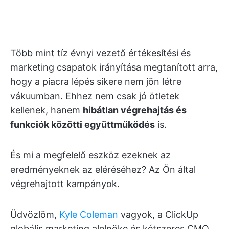
Több mint tíz évnyi vezető értékesítési és
marketing csapatok irányítása megtanított arra,
hogy a piacra lépés sikere nem jön létre
vákuumban. Ehhez nem csak jó ötletek
kellenek, hanem
hibátlan végrehajtás és
funkciók közötti együttműködés
is.
És mi a megfelelő eszköz ezeknek az
eredményeknek az eléréséhez? Az Ön által
végrehajtott kampányok.
Üdvözlöm,
Kyle Coleman
vagyok, a ClickUp
globális marketing alelnöke és kétszeres CMO.