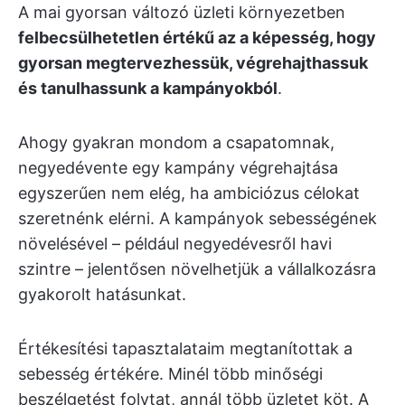
A mai gyorsan változó üzleti környezetben
felbecsülhetetlen értékű az a képesség, hogy
gyorsan megtervezhessük, végrehajthassuk
és tanulhassunk a kampányokból
.
Ahogy gyakran mondom a csapatomnak,
negyedévente egy kampány végrehajtása
egyszerűen nem elég, ha ambiciózus célokat
szeretnénk elérni. A kampányok sebességének
növelésével – például negyedévesről havi
szintre – jelentősen növelhetjük a vállalkozásra
gyakorolt hatásunkat.
Értékesítési tapasztalataim megtanítottak a
sebesség értékére. Minél több minőségi
beszélgetést folytat, annál több üzletet köt. A