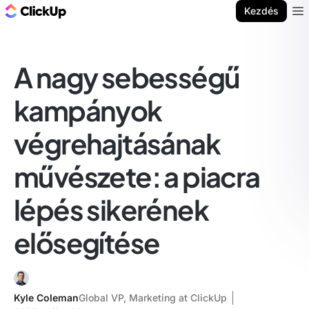
ClickUp blog
Kezdés
Ope
A nagy sebességű
kampányok
végrehajtásának
művészete: a piacra
lépés sikerének
elősegítése
Kyle Coleman
Global VP, Marketing at ClickUp