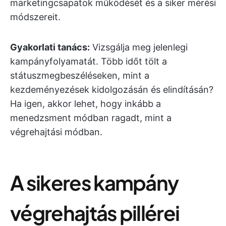
marketingcsapatok működését és a siker mérési
módszereit.
Gyakorlati tanács:
Vizsgálja meg jelenlegi
kampányfolyamatát. Több időt tölt a
státuszmegbeszéléseken, mint a
kezdeményezések kidolgozásán és elindításán?
Ha igen, akkor lehet, hogy inkább a
menedzsment módban ragadt, mint a
végrehajtási módban.
A sikeres kampány
végrehajtás pillérei