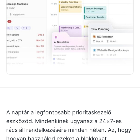
A naptár a legfontosabb prioritáskezelő
eszközöd. Mindenkinek ugyanaz a 24×7-es
rács áll rendelkezésére minden héten. Az, hogy
hogyan használod ezeket a blokkokat,