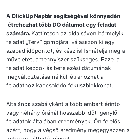
A ClickUp Naptár segítségével könnyedén
létrehozhat több DO dátumot egy feladat
számára.
Kattintson az oldalsávon bármelyik
feladat „Terv” gombjára, válasszon ki egy
szabad időpontot, és kész is! Ismételje meg a
műveletet, amennyiszer szükséges. Ezzel a
feladat kezdő- és befejezési dátumának
megváltoztatása nélkül létrehozhat a
feladathoz kapcsolódó fókuszblokkokat.
Általános szabályként a több embert érintő
vagy néhány óránál hosszabb időt igénylő
feladatok általában eredmények. Ön felelős
azért, hogy a végső eredmény megegyezzen a
dobozon látható képpel.