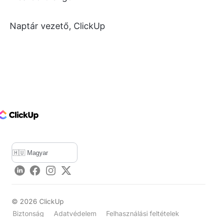
Naptár vezető, ClickUp
ClickUp Logo
LinkedIn
Facebook
Instagram
Twitter
©
2026
ClickUp
Biztonság
Adatvédelem
Felhasználási feltételek