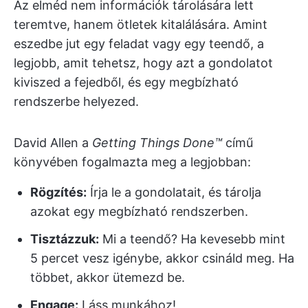
Az elméd nem információk tárolására lett
teremtve, hanem ötletek kitalálására. Amint
eszedbe jut egy feladat vagy egy teendő, a
legjobb, amit tehetsz, hogy azt a gondolatot
kiviszed a fejedből, és egy megbízható
rendszerbe helyezed.
David Allen a
Getting Things Done™
című
könyvében fogalmazta meg a legjobban:
Rögzítés:
Írja le a gondolatait, és tárolja
azokat egy megbízható rendszerben.
Tisztázzuk:
Mi a teendő? Ha kevesebb mint
5 percet vesz igénybe, akkor csináld meg. Ha
többet, akkor ütemezd be.
Engage:
Láss munkához!