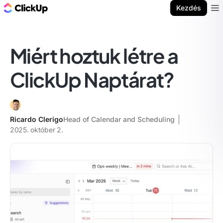
ClickUp blog
Kezdés
Ope
Miért hoztuk létre a
ClickUp Naptárat?
Ricardo Clerigo
Head of Calendar and Scheduling
2025. október 2.