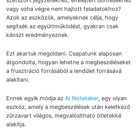
szétszórt jegyzetekhez, elfelejtett döntésekhez
vagy soha végre nem hajtott feladatokhoz?
Azok az eszközök, amelyeknek célja, hogy
segítsék az együttműködést, gyakran csak
káoszt eredményeznek.
Ezt akartuk megoldani. Csapatunk alaposan
átgondolta, hogyan lehetne a megbeszéléseket
a frusztráció forrásából a lendület forrásává
alakítani.
Ennek egyik módja az
AI Notetaker
, egy olyan
eszköz, amely a megbeszélések után keletkező
zűrzavart világos, megvalósítható ötletekké
alakítja.