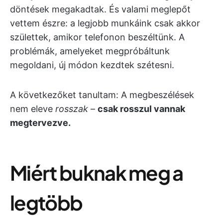
döntések megakadtak. És valami meglepőt
vettem észre: a legjobb munkáink csak akkor
születtek, amikor telefonon beszéltünk. A
problémák, amelyeket megpróbáltunk
megoldani, új módon kezdtek szétesni.
A következőket tanultam: A megbeszélések
nem eleve
rosszak
–
csak rosszul vannak
megtervezve.
Miért buknak meg a
legtöbb