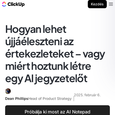
ClickUp blog
Kezdés
Ope
Hogyan lehet
újjáéleszteni az
értekezleteket – vagy
miért hoztunk létre
egy AI jegyzetelőt
2025. február 6.
Dean Phillips
Head of Product Strategy
Próbálja ki most az AI Notepad