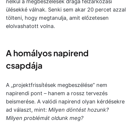
nélkül a megbeszélések drága felzárkózási
ülésekké válnak. Senki sem akar 20 percet azzal
tölteni, hogy megtanulja, amit előzetesen
elolvashatott volna.
A homályos napirend
csapdája
A „projektfrissítések megbeszélése” nem
napirendi pont – hanem a rossz tervezés
beismerése. A valódi napirend olyan kérdésekre
ad választ, mint:
Milyen döntést hozunk?
Milyen problémát oldunk meg?