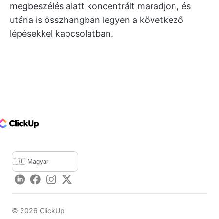
megbeszélés alatt koncentrált maradjon, és
utána is összhangban legyen a következő
lépésekkel kapcsolatban.
ClickUp Logo
LinkedIn
Facebook
Instagram
Twitter
©
2026
ClickUp