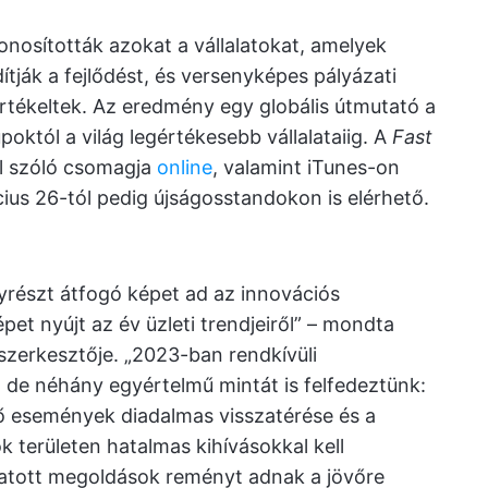
zonosították azokat a vállalatokat, amelyek
tják a fejlődést, és versenyképes pályázati
rtékeltek. Az eredmény egy globális útmutató a
poktól a világ legértékesebb vállalataiig. A
Fast
ól szóló csomagja
online
, valamint iTunes-on
ius 26-tól pedig újságosstandokon is elérhető.
egyrészt átfogó képet ad az innovációs
pet nyújt az év üzleti trendjeiről” – mondta
zerkesztője. „2023-ban rendkívüli
, de néhány egyértelmű mintát is felfedeztünk:
élő események diadalmas visszatérése és a
k területen hatalmas kihívásokkal kell
tott megoldások reményt adnak a jövőre