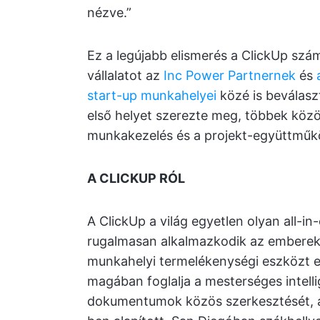
nézve.”
Ez a legújabb elismerés a ClickUp szám
vállalatot az
Inc Power Partnernek
és
start-up munkahelyei
közé is beválasz
első helyet szerezte meg, többek közöt
munkakezelés és a projekt-együttműk
A CLICKUP RÓL
A ClickUp a világ egyetlen olyan all-i
rugalmasan alkalmazkodik az emberek
munkahelyi termelékenységi eszközt eg
magában foglalja a mesterséges intell
dokumentumok közös szerkesztését, a t