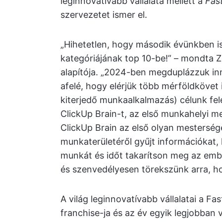
leginnovatívabb vállalata mellett a
Fas
szervezetet ismer el.
„Hihetetlen, hogy második évünkben is
kategóriájának top 10-be!” – mondta Z
alapítója. „2024-ben megduplázzuk inn
afelé, hogy elérjük több mérföldkövet
kiterjedő munkaalkalmazás) célunk felé
ClickUp Brain-t, az első munkahelyi me
ClickUp Brain az első olyan mestersége
munkaterületéről gyűjt információkat
munkát és időt takarítson meg az emb
és szenvedélyesen törekszünk arra, ho
A világ leginnovatívabb vállalatai a 
franchise-ja és az év egyik legjobban 