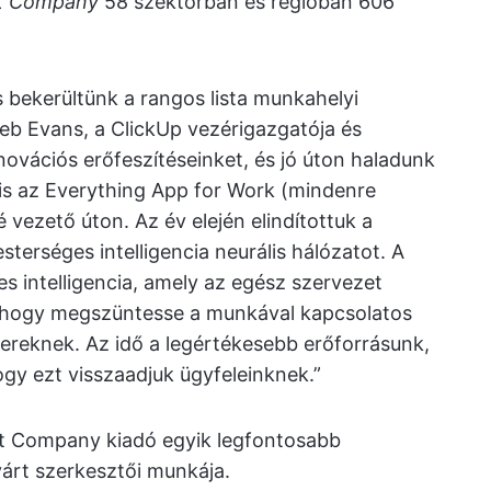
t Company
58 szektorban és régióban 606
 bekerültünk a rangos lista munkahelyi
eb Evans, a ClickUp vezérigazgatója és
ovációs erőfeszítéseinket, és jó úton haladunk
 is az Everything App for Work (mindenre
 vezető úton. Az év elején elindítottuk a
sterséges intelligencia neurális hálózatot. A
s intelligencia, amely az egész szervezet
, hogy megszüntesse a munkával kapcsolatos
ereknek. Az idő a legértékesebb erőforrásunk,
gy ezt visszaadjuk ügyfeleinknek.”
Fast Company kiadó egyik legfontosabb
várt szerkesztői munkája.