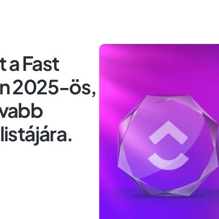
t a Fast
n 2025-ös,
ívabb
listájára.