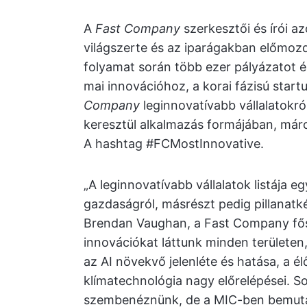
A
Fast Company
szerkesztői és írói a
világszerte és az iparágakban előmozdí
folyamat során több ezer pályázatot é
mai innovációhoz, a korai fázisú startu
Company
leginnovatívabb vállalatokr
keresztül alkalmazás formájában, márc
A hashtag #FCMostInnovative.
„A leginnovatívabb vállalatok listája 
gazdaságról, másrészt pedig pillanatké
Brendan Vaughan, a Fast Company fős
innovációkat láttunk minden területen
az AI növekvő jelenléte és hatása, a 
klímatechnológia nagy előrelépései. So
szembenéznünk, de a MIC-ben bemuta