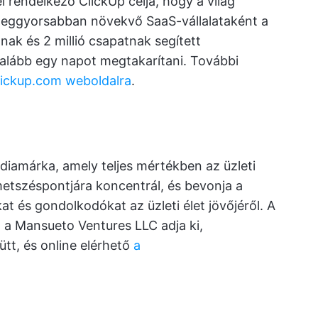
l rendelkező ClickUp célja, hogy a világ
 leggyorsabban növekvő SaaS-vállalataként a
nak és 2 millió csapatnak segített
egalább egy napot megtakarítani. További
ickup.com weboldalra
.
iamárka, amely teljes mértékben az üzleti
metszéspontjára koncentrál, és bevonja a
at és gondolkodókat az üzleti élet jövőjéről. A
a Mansueto Ventures LLC adja ki,
ütt, és online elérhető
a