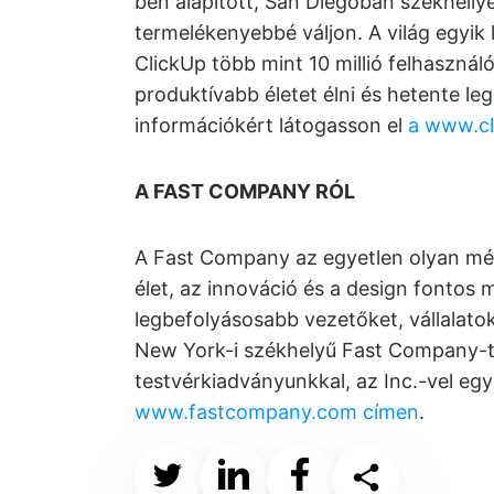
ben alapított, San Diegóban székhellye
termelékenyebbé váljon. A világ egyik
ClickUp több mint 10 millió felhasználó
produktívabb életet élni és hetente l
információkért látogasson el
a www.cl
A FAST COMPANY RÓL
A Fast Company az egyetlen olyan méd
élet, az innováció és a design fontos 
legbefolyásosabb vezetőket, vállalatok
New York-i székhelyű Fast Company-t 
testvérkiadványunkkal, az Inc.-vel egy
www.fastcompany.com címen
.