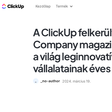
ClickUp blog
Kezdőlap
Termék
A ClickUp felkerül
Company magazi
a világ leginnovat
vállalatainak éves 
_no-author
2024. március 19.
_