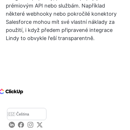
prémiovým API nebo službám. Například
některé webhooky nebo pokročilé konektory
Salesforce mohou mít své vlastní náklady za
použití, i když předem připravené integrace
Lindy to obvykle řeší transparentně.
ClickUp Logo
LinkedIn
Facebook
Instagram
Twitter