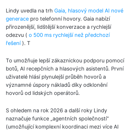
Lindy uvedla na trh
Gaia, hlasový model AI nové
generace
pro telefonní hovory. Gaia nabízí
přirozenější, lidštější konverzace a rychlejší
odezvu (
o 500 ms rychlejší než předchozí
řešení
). T
To umožňuje lepší zákaznickou podporu pomocí
botů, AI recepčních a hlasových asistentů. První
uživatelé hlásí plynulejší průběh hovorů a
významné úspory nákladů díky odklonění
hovorů od lidských operátorů.
S ohledem na rok 2026 a další roky Lindy
naznačuje funkce „agentních společností“
(umožňující komplexní koordinaci mezi více AI