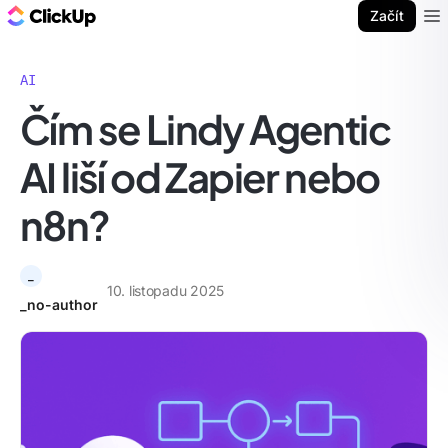
ClickUp blog
Začít
Ope
AI
Čím se Lindy Agentic
AI liší od Zapier nebo
n8n?
_
10. listopadu 2025
_no-author