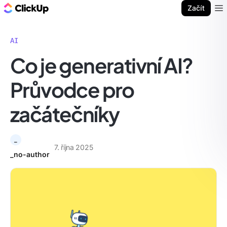
ClickUp blog
Začít
Ope
AI
Co je generativní AI?
Průvodce pro
začátečníky
_
7. října 2025
_no-author