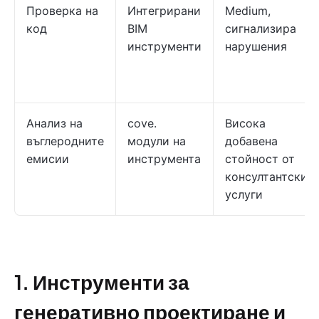
Проверка на
Интегрирани
Medium,
код
BIM
сигнализира
инструменти
нарушения
Анализ на
cove.
Висока
въглеродните
модули на
добавена
емисии
инструмента
стойност от
консултантскит
услуги
1. Инструменти за
генеративно проектиране и