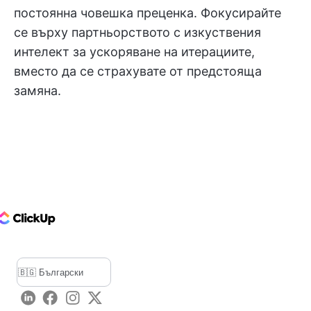
постоянна човешка преценка. Фокусирайте
се върху партньорството с изкуствения
интелект за ускоряване на итерациите,
вместо да се страхувате от предстояща
замяна.
ClickUp Logo
LinkedIn
Facebook
Instagram
Twitter