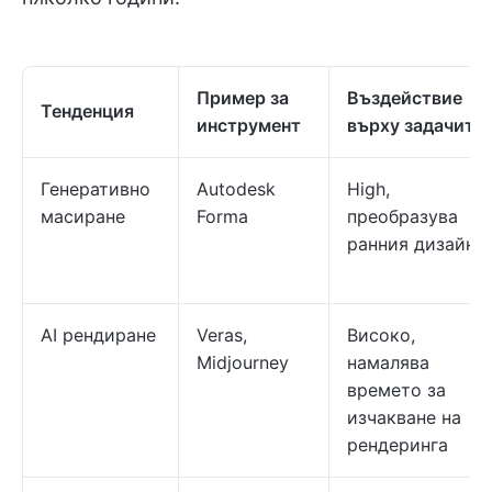
Пример за
Въздействие
Тенденция
инструмент
върху задачите
Генеративно
Autodesk
High,
масиране
Forma
преобразува
ранния дизайн
AI рендиране
Veras,
Високо,
Midjourney
намалява
времето за
изчакване на
рендеринга