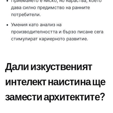
Приемането е ниско, но нараства, което
дава силно предимство на ранните
потребители.
Умения като анализ на
производителността и бързо писане сега
стимулират кариерното развитие.
Дали изкуственият
интелект наистина ще
замести архитектите?