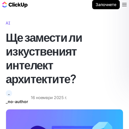
ClickUp блог
Започнете
Ope
AI
Ще замести ли
изкуственият
интелект
архитектите?
_
16 ноември 2025 г.
_no-author