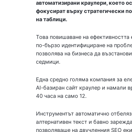
автоматизирани краулери, което о
фокусират върху стратегически по
на таблици.
Това повишаване на ефективността 
по-бързо идентифициране на пробле
позволява на бизнеса да възстанови
седмици.
Една средно голяма компания за ел
AI-базиран сайт краулер и намали в
40 часа на само 12.
Инструментът автоматично отбеляз
алтернативен текст и бавно зарежд
позволяваше на двучленния SEO еки