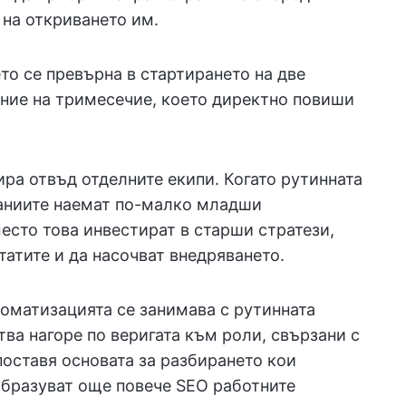
 на откриването им.
то се превърна в стартирането на две
ние на тримесечие, което директно повиши
ра отвъд отделните екипи. Когато рутинната
паниите наемат по-малко младши
есто това инвестират в старши стратези,
татите и да насочват внедряването.
томатизацията се занимава с рутинната
тва нагоре по веригата към роли, свързани с
поставя основата за разбирането кои
бразуват още повече SEO работните