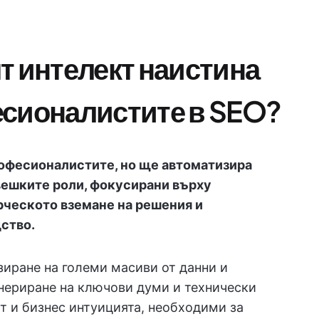
т интелект наистина
есионалистите в SEO?
рофесионалистите, но ще автоматизира
овешките роли, фокусирани върху
рческото вземане на решения и
ство.
изиране на големи масиви от данни и
енериране на ключови думи и технически
ът и бизнес интуицията, необходими за