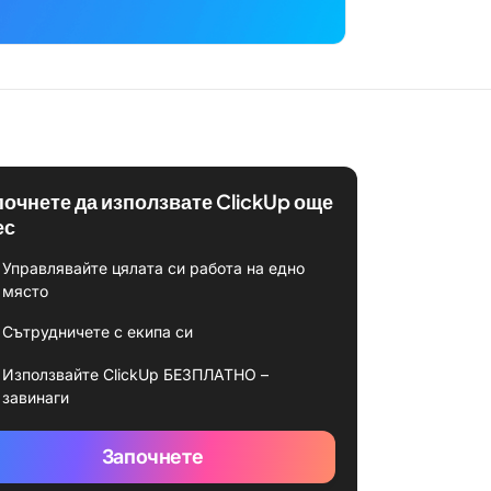
почнете да използвате ClickUp още
ес
Управлявайте цялата си работа на едно
място
Сътрудничете с екипа си
Използвайте ClickUp БЕЗПЛАТНО –
завинаги
Започнете