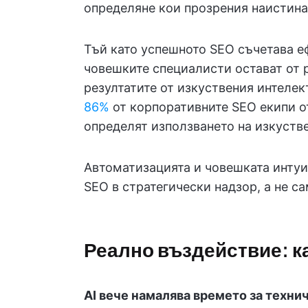
определяне кои прозрения наистина
Тъй като успешното SEO съчетава е
човешките специалисти остават от 
резултатите от изкуствения интелек
86%
от корпоративните SEO екипи от
определят използването на изкустве
Автоматизацията и човешката инту
SEO в стратегически надзор, а не с
Реално въздействие: к
AI вече намалява времето за технич