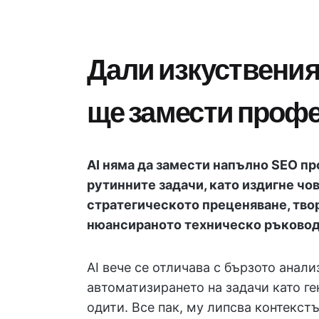
Дали изкуствения
ще замести проф
AI няма да замести напълно SEO п
рутинните задачи, като издигне ч
стратегическото преценяване, тво
нюансираното техническо ръковод
AI вече се отличава с бързото анал
автоматизирането на задачи като г
одити. Все пак, му липсва контекст