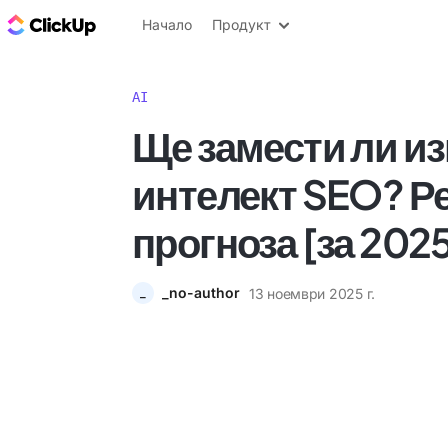
ClickUp блог
Начало
Продукт
AI
Ще замести ли и
интелект SEO? Р
прогноза [за 2025
_no-author
13 ноември 2025 г.
_