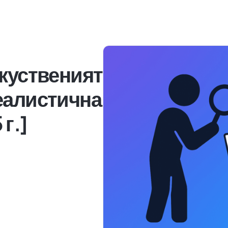
зкуственият
еалистична
 г.]