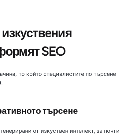
 изкуствения
оформят SEO
чина, по който специалистите по търсене
.
еративното търсене
генерирани от изкуствен интелект, за почти