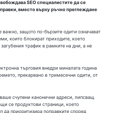
свобождава SEO специалистите да се
правки, вместо върху ръчно преглеждане
е важно, защото по-бързите одити означават
ми, които блокират приходите, което
 загубения трафик в рамките на дни, а не
ектронна търговия внедри миналата година
ремето, прекарвано в тримесечни одити, от
ваше счупени канонични адреси, липсващ
ащи се продуктови страници, което
п да приоритизира поправките според