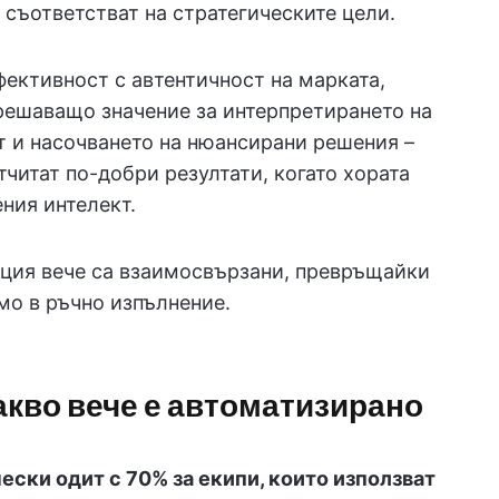
 съответстват на стратегическите цели.
фективност с автентичност на марката,
решаващо значение за интерпретирането на
т и насочването на нюансирани решения –
читат по-добри резултати, когато хората
ния интелект.
иция вече са взаимосвързани, превръщайки
амо в ръчно изпълнение.
акво вече е автоматизирано
ески одит с 70% за екипи, които използват