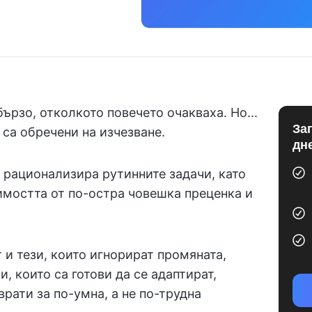
ързо, отколкото повечето очакваха. Но...
За
 са обречени на изчезване.
дн
 рационализира рутинните задачи, като
мостта от по-остра човешка преценка и
 и тези, които игнорират промяната,
и, които са готови да се адаптират,
врати за по-умна, а не по-трудна