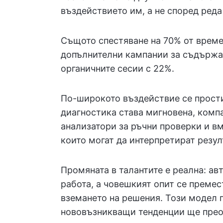
въздействието им, а не според реда
Същото спестяване на 70% от време
допълнителни кампании за съдържа
органичните сесии с 22%.
По-широкото въздействие се прости
диагностика става мигновена, ком
анализатори за ръчни проверки и вм
които могат да интерпретират резул
Промяната в талантите е реална: ав
работа, а човешкият опит се премес
вземането на решения. Този модел 
нововъзникващи тенденции ще прео