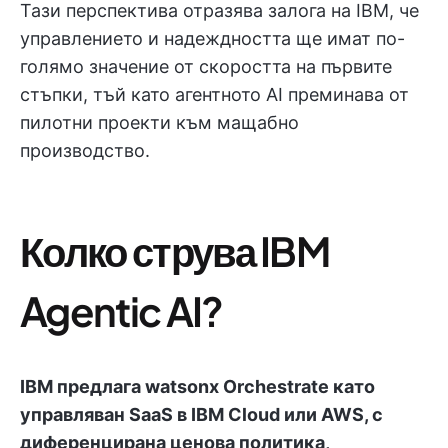
Тази перспектива отразява залога на IBM, че
управлението и надеждността ще имат по-
голямо значение от скоростта на първите
стъпки, тъй като агентното AI преминава от
пилотни проекти към мащабно
производство.
Колко струва IBM
Agentic AI?
IBM предлага watsonx Orchestrate като
управляван SaaS в IBM Cloud или AWS, с
диференцирана ценова политика,