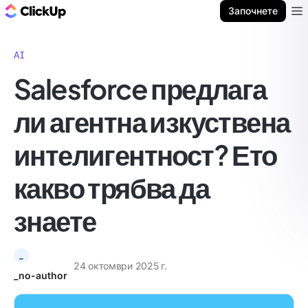
ClickUp блог
Започнете
Ope
AI
Salesforce предлага
ли агентна изкуствена
интелигентност? Ето
какво трябва да
знаете
_
24 октомври 2025 г.
_no-author