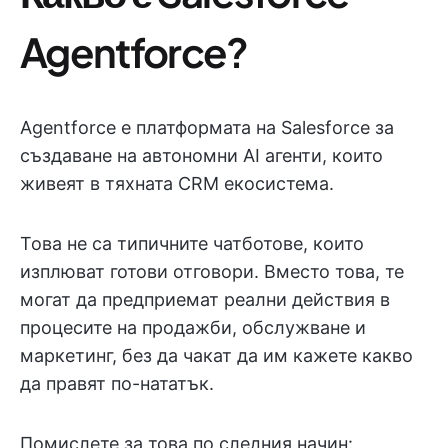
Agentforce?
Agentforce е платформата на Salesforce за
създаване на автономни AI агенти, които
живеят в тяхната CRM екосистема.
Това не са типичните чатботове, които
изплюват готови отговори. Вместо това, те
могат да предприемат реални действия в
процесите на продажби, обслужване и
маркетинг, без да чакат да им кажете какво
да правят по-нататък.
Помислете за това по следния начин: